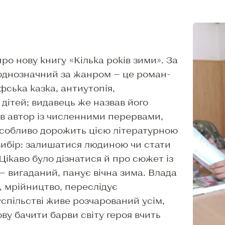
ро нову книгу «Кілька років зими». За
еоднозначний за жанром — це роман-
фська казка, антиутопія,
дітей; видавець же назвав його
в автор із численними перервами,
 особливо дорожить цією літературною
 вибір: залишатися людиною чи стати
ікаво було дізнатися й про сюжет із
 — вигаданий, панує вічна зима. Влада
, мрійництво, переслідує
успільстві живе розчарований усім,
ву бачити барви світу героя вчить