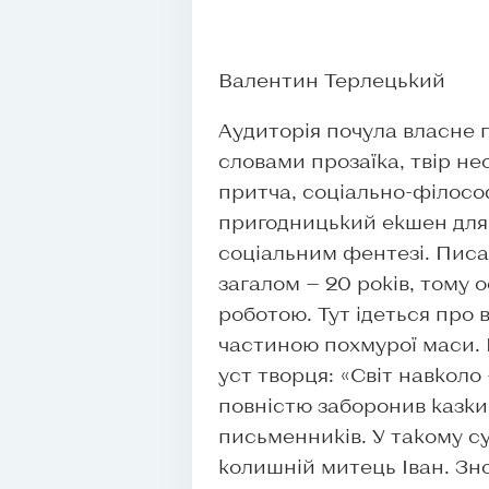
Валентин Терлецький
Аудиторія почула власне п
словами прозаїка, твір н
притча, соціально-філосо
пригодницький екшен для 
соціальним фентезі. Писа
загалом — 20 років, тому
роботою. Тут ідеться про
частиною похмурої маси. Ц
уст творця: «Світ навколо
повністю заборонив казки
письменників. У такому с
колишній митець Іван. Зно