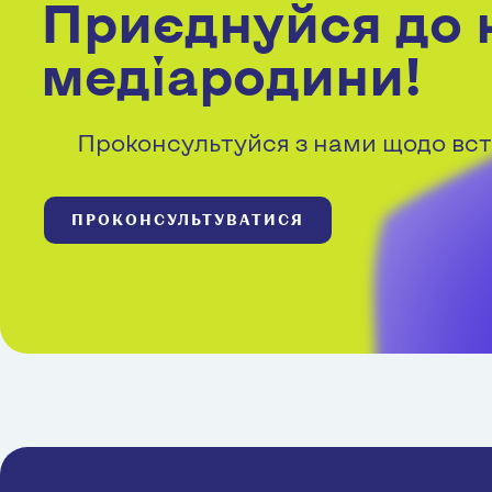
Приєднуйся до 
медіародини!
Проконсультуйся з нами щодо вст
ПРОКОНСУЛЬТУВАТИСЯ