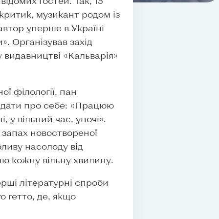
ідомих гостей. Так, 13
критик, музикант родом із
втор уперше в Україні
». Організував захід
у видавництві «Кальварія»
ої філології, пан
відати про себе: «Працюю
 у вільний час, уночі».
в запах новоствореної
бливу насолоду від
ю кожну вільну хвилину.
ерші літературні спроби
 гетто, де, якщо