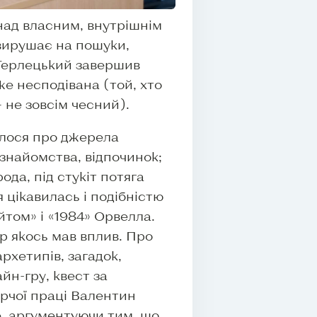
 над власним, внутрішнім
вирушає на пошуки,
 Терлецький завершив
же несподівана (той, хто
 не зовсім чесний).
шлося про джерела
 знайомства, відпочинок;
ода, під стукіт потяга
 цікавилась і подібністю
йтом» і «1984» Орвелла.
ір якось мав вплив. Про
рхетипів, загадок,
йн-гру, квест за
рчої праці Валентин
, аргументуючи тим, що