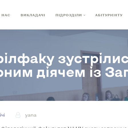
 НАС
ВИКЛАДАЧІ
ПІДРОЗДІЛИ
АБІТУРІЄНТУ
ілфаку зустрілис
рним діячем із З
ічі
yana