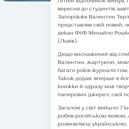
Літній відпочинок минув, 
вересня до студентів заві
Запоріжжя Валентин Терле
представляв свій новий, ч
декан ФІФ Михайло Рошко.
(Львів).
Дещо виснажений від спеки
Валентин, жартуючи, мовл
багато років журналістом, 
Також додав: вперше в йог
книжки й одразу мав творчу
паперових джерел; свої п
Загалом у світ вийшло 7 к
робив російською мовою, а
розмовляєш українською, 