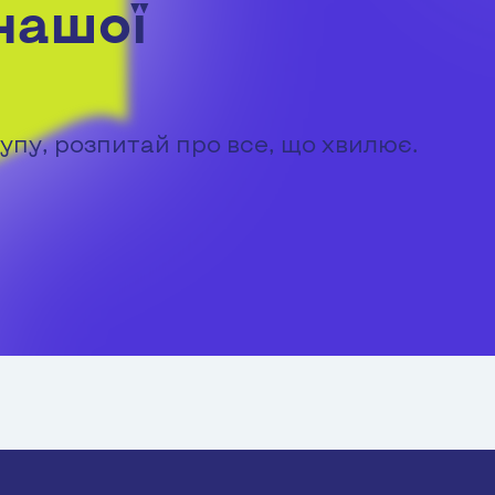
нашої
упу, розпитай про все, що хвилює.