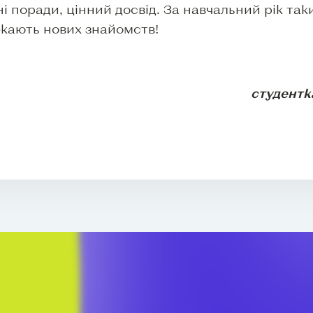
і поради, цінний досвід. За навчальний рік та
екають нових знайомств!
студентк