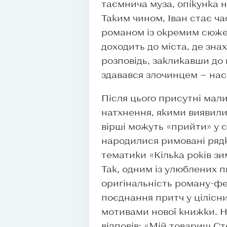
таємнича муза, опікунка н
Таким чином, Іван стає ч
романом із окремим сюжет
доходить до міста, де зн
розповідь, закликавши до 
здавався злочинцем — насп
Після цього присутні мал
натхнення, якими виявили
вірші можуть «прийти» у с
народилися римовані рядки
тематики «Кілька років зи
Так, одним із улюблених п
оригінальність роману-фен
поєднання притч у цілісни
мотивами нової книжки. Н
відповів: «Мій товариш С