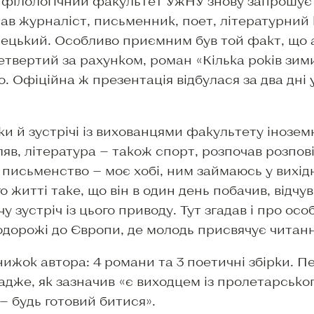
і філологічний факультет УжНУ знову запрошує в
тав журналіст, письменник, поет, літературний 
цький. Особливо приємним був той факт, що а
етвертий за рахунком, роман «Кілька років зими
 Офіційна ж презентація відбулася за два дні 
 й зустрічі із вихованцями факультету іноземн
яв, література — також спорт, розпочав розпо
письменство — моє хобі, ним займаюсь у вихідні,
о житті таке, що він в один день побачив, відчу
 зустріч із цього приводу. Тут згадав і про осо
одорожі до Європи, де молодь присвячує читанн
нижок автора: 4 романи та 3 поетичні збірки. П
дже, як зазначив «є виходцем із пролетарського
— будь готовий битися».