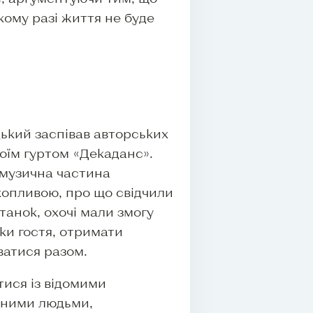
кому разі життя не буде
ький заспівав авторських
своїм гуртом «Декаданс».
 музична частина
хопливою, про що свідчили
танок, охочі мали змогу
ки гостя, отримати
атися разом.
тися із відомими
чними людьми,