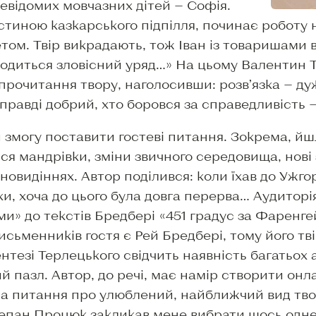
евідомих мовчазних дітей — Софія.
астиною казкарського підпілля, починає роботу
ом. Твір викрадають, тож Іван із товаришами 
аходиться зловісний уряд…» На цьому Валентин
прочитання твору, наголосивши: розв’язка — ду
равді добрий, хто боровся за справедливість —
и змогу поставити гостеві питання. Зокрема, й
ся мандрівки, зміни звичного середовища, нові
новидіннях. Автор поділився: коли їхав до Ужгор
, хоча до цього була довга перерва… Аудиторія
ми» до текстів Бредбері «451 градус за Фаренге
исьменників гостя є Рей Бредбері, тому його тв
тезі Терлецького свідчить наявність багатьох а
й пазл. Автор, до речі, має намір створити онла
а питання про улюблений, найближчий вид тво
тепан Процюк закликав мене вибрати щось одне