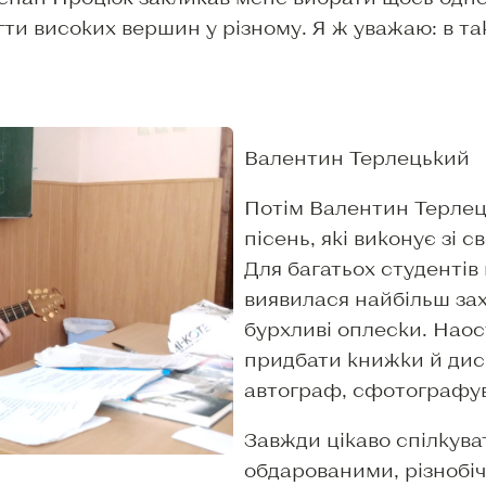
ти високих вершин у різному. Я ж уважаю: в та
Валентин Терлецький
Потім Валентин Терлец
пісень, які виконує зі 
Для багатьох студентів
виявилася найбільш за
бурхливі оплески. Наос
придбати книжки й дис
автограф, сфотографув
Завжди цікаво спілкува
обдарованими, різнобі