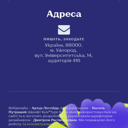
Адреса
ПИШІТЬ, ЗАХОДЬТЕ
Україна, 88000,
м. Ужгород,
вул. Університетська, 14,
аудиторія 416
Вебдизайн –
Артур Логойда
, програмування –
Василь
Путрашик
Шрифт Kyiv*Type Sans, який використовується на
сайті та в логотипі, розроблений українським шрифтовим
дизайнером -
Дмитром Растворцевим
. Ми поважаємо його
роботу
та інтелектуальну власність
.