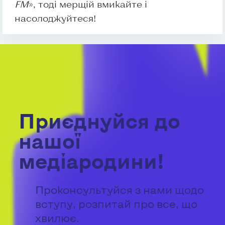
FM
», тоді мерщій вмикайте і
насолоджуйтеся!
Приєднуйся до
нашої
медіародини!
Проконсультуйся з нами щодо
вступу, розпитай про все, що
хвилює.