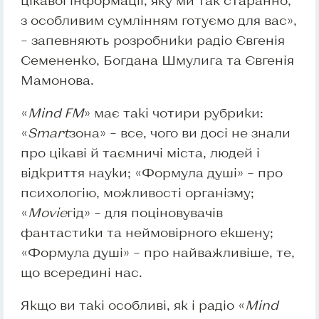
цікавої інформації, яку ми так старанно,
з особливим сумлінням готуємо для вас»,
– запевняють розробники радіо Євгенія
Семененко, Богдана Шмулига та Євгенія
Мамонова.
«
Mind FM
» має такі чотири рубрики:
«
Smart
зона» – все, чого ви досі не знали
про цікаві й таємничі міста, людей і
відкриття науки; «Формула душі» – про
психологію, можливості організму;
«
Movie
гід» – для поціновувачів
фантастики та неймовірного екшену;
«Формула душі» – про найважливіше, те,
що всередині нас.
Якщо ви такі особливі, як і радіо «
Mind