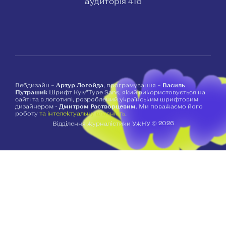
аудиторія 416
Вебдизайн –
Артур Логойда
, програмування –
Василь
Путрашик
Шрифт Kyiv*Type Sans, який використовується на
сайті та в логотипі, розроблений українським шрифтовим
дизайнером -
Дмитром Растворцевим
. Ми поважаємо його
роботу
та інтелектуальну власність
.
2026
Відділення журналістики УжНУ ©