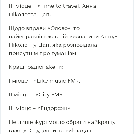
ІІІ місце – «Time to travel, Анна–
Ніколетта Цап.
Щодо вправи «Слово», то
найвправнішою в ній визначили Анну–
Ніколетту Цап, яка розповідала
присутнім про гуманізм.
Кращі радіопакети:
І місце – «Like music FM».
ІІ місце – «City FM».
ІІІ місце – «Ендорфін».
Не лише журі могло обрати найкращу
газету. Студенти та викладачі