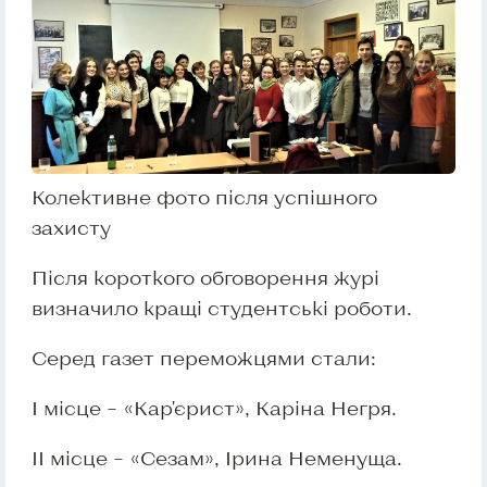
Колективне фото після успішного
захисту
Після короткого обговорення журі
визначило кращі студентські роботи.
Серед газет переможцями стали:
І місце – «Кар'єрист», Каріна Негря.
ІІ місце – «Сезам», Ірина Неменуща.