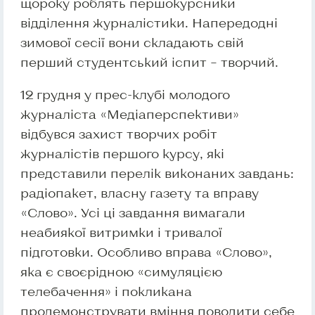
щороку роблять першокурсники
відділення журналістики. Напередодні
зимової сесії вони складають свій
перший студентський іспит – творчий.
12 грудня у прес-клубі молодого
журналіста «Медіаперспективи»
відбувся захист творчих робіт
журналістів першого курсу, які
представили перелік виконаних завдань:
радіопакет, власну газету та вправу
«Слово». Усі ці завдання вимагали
неабиякої витримки і тривалої
підготовки. Особливо вправа «Слово»,
яка є своєрідною «симуляцією
телебачення» і покликана
продемонструвати вміння поводити себе