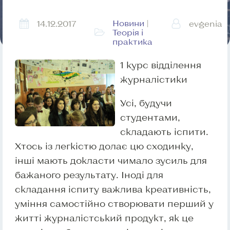
Новини
|
14.12.2017
evgenia
Теорія і
практика
1 курс відділення
журналістики
Усі, будучи
студентами,
складають іспити.
Хтось із легкістю долає цю сходинку,
інші мають докласти чимало зусиль для
бажаного результату. Іноді для
складання іспиту важлива креативність,
уміння самостійно створювати перший у
житті журналістський продукт, як це