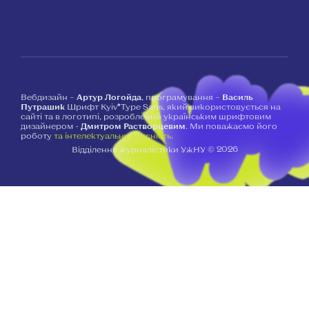
Вебдизайн –
Артур Логойда
, програмування –
Василь
Путрашик
Шрифт Kyiv*Type Sans, який використовується на
сайті та в логотипі, розроблений українським шрифтовим
дизайнером -
Дмитром Растворцевим
. Ми поважаємо його
роботу
та інтелектуальну власність
.
2026
Відділення журналістики УжНУ ©