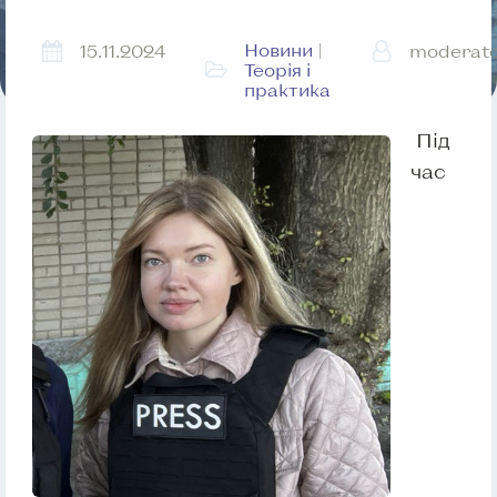
Новини
|
15.11.2024
moderat
Теорія і
практика
Під
час