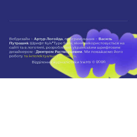
Вебдизайн –
Артур Логойда
, програмування –
Василь
Путрашик
Шрифт Kyiv*Type Sans, який використовується на
сайті та в логотипі, розроблений українським шрифтовим
дизайнером -
Дмитром Растворцевим
. Ми поважаємо його
роботу
та інтелектуальну власність
.
2026
Відділення журналістики УжНУ ©