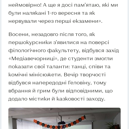
неймовірно! А ще я досі пам’ятаю, які ми
були налякані 1-го вересня та як
нервували через перші екзамени».
Восени, незадовго після того, як
першокурсники з’явилися на поверсі
філологічного факультету, відбувся захід
«Медіавечорниці», де студенти змогли
показати свої таланти: танці, співи та
комічні мінісюжети. Вечір творчості
відбувся напередодні Геловіну, тому
вбрання й грим були відповідними, що
додало містики й казковості заходу.