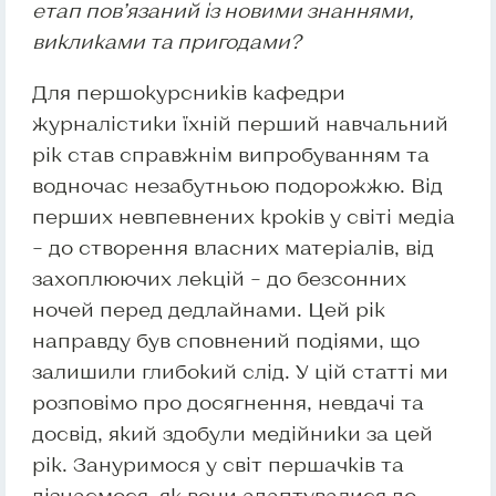
етап пов’язаний із новими знаннями,
викликами та пригодами?
Для першокурсників кафедри
журналістики їхній перший навчальний
рік став справжнім випробуванням та
водночас незабутньою подорожжю. Від
перших невпевнених кроків у світі медіа
– до створення власних матеріалів, від
захоплюючих лекцій – до безсонних
ночей перед дедлайнами. Цей рік
направду був сповнений подіями, що
залишили глибокий слід. У цій статті ми
розповімо про досягнення, невдачі та
досвід, який здобули медійники за цей
рік. Зануримося у світ першачків та
дізнаємося, як вони адаптувалися до