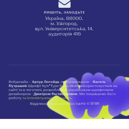
ПИШІТЬ, ЗАХОДЬТЕ
Україна, 88000,
м. Ужгород,
вул. Університетська, 14,
аудиторія 416
Вебдизайн –
Артур Логойда
, програмування –
Василь
Путрашик
Шрифт Kyiv*Type Sans, який використовується на
сайті та в логотипі, розроблений українським шрифтовим
дизайнером -
Дмитром Растворцевим
. Ми поважаємо його
роботу
та інтелектуальну власність
.
2026
Відділення журналістики УжНУ ©