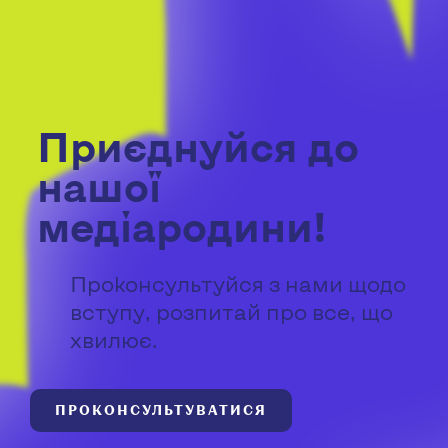
Приєднуйся до
нашої
медіародини!
Проконсультуйся з нами щодо
вступу, розпитай про все, що
хвилює.
ПРОКОНСУЛЬТУВАТИСЯ