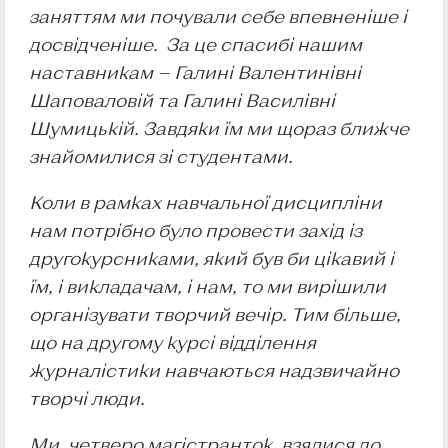
заняттям ми почували себе впевненіше і
досвідченіше. За це спасибі нашим
наставникам — Галині Валентинівні
Шаповаловій та Галині Василівні
Шумицькій. Завдяки їм ми щораз ближче
знайомилися зі студентами.
Коли в рамках навчальної дисципліни
нам потрібно було провести захід із
другокурсниками, який був би цікавий і
їм, і викладачам, і нам, то ми вирішили
організувати творчий вечір. Тим більше,
що на другому курсі відділення
журналістики навчаються надзвичайно
творчі люди.
Ми, четверо магістранток, взялися до