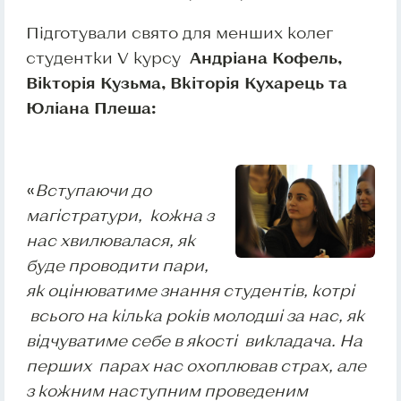
Підготували свято для менших колег
студентки V курсу
Андріана Кофель,
Вікторія Кузьма, Вкіторія Кухарець та
Юліана Плеша:
«
Вступаючи до
магістратури, кожна з
нас хвилювалася, як
буде проводити пари,
як оцінюватиме знання студентів, котрі
всього на кілька років молодші за нас, як
відчуватиме себе в якості викладача. На
перших парах нас охоплював страх, але
з кожним наступним проведеним