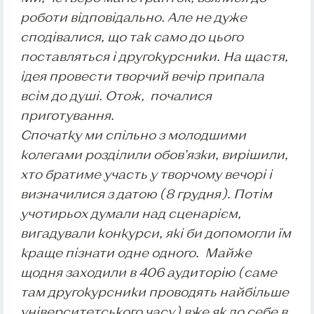
роботи відповідально. Але не дуже
сподівалися, що так само до цього
поставляться і другокурсники. На щастя,
ідея провести творчий вечір припала
всім до душі. Отож, почалися
приготування.
Спочатку ми спільно з молодшими
колегами розділили обов’язки, вирішили,
хто братиме участь у творчому вечорі і
визначилися з датою (8 грудня). Потім
учотирьох думали над сценарієм,
вигадували конкурси, які би допомогли їм
краще пізнати одне одного. Майже
щодня заходили в 406 аудиторію (саме
там другокурсники проводять найбільше
університетського часу) вже як до себе в