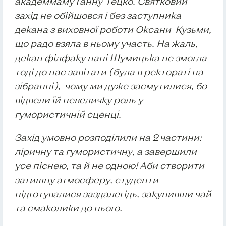
академмаму Ганну Гецко. Святковий
захід не обійшовся і без заступника
декана з виховної роботи Оксани Кузьми,
що радо взяла в ньому участь. На жаль,
декан філфаку пані Шумицька не змогла
тоді до нас завітати (була в ректораті на
зібранні), чому ми дуже засмутилися, бо
відвели їй невеличку роль у
гумористичній сценці.
Захід умовно розподілили на 2 частини:
ліричну та гумористичну, а завершили
усе піснею, та й не одною! Аби створити
затишну атмосферу, студенти
підготувалися заздалегідь, закупивши чай
та смаколики до нього.