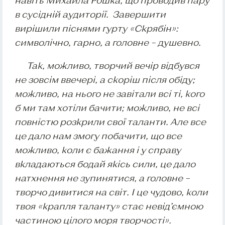
навіть Михайла Рошка, що проводив пару
в сусідній аудиторії. Завершити
вирішили піснями гурту «Скрябін»:
символічно, гарно, а головне – душевно.
Так, можливо, творчий вечір відбувся
не зовсім ввечері, а скоріш після обіду;
можливо, на нього не завітали всі ті, кого
б ми там хотіли бачити; можливо, не всі
повністю розкрили свої таланти. Але все
це дало нам змогу побачити, що все
можливо, коли є бажання і у справу
вкладаються бодай якісь сили, це дало
натхнення не зупинятися, а головне –
творчо дивитися на світ. І це чудово, коли
твоя «крапля таланту» стає невід’ємною
частиною цілого моря творчості».