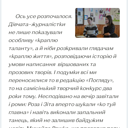
Ось усе розпочалося.
Дівчата–журналістки
не лише показували
особливу «краплю
таланту», а й ніби розкривали глядачам
«краплю життя», розповідаючи історію й
умови написання віршованих та
прозових творів. І подумки всі ми
переносилися то в редакцію «Погляду»,
то на самісінький творчий конкурс два
роки тому. Несподівано на вечір завітали
і роми: Роза і Зіта вперто шукали «ко туй
главна» і навіть виконали запальний
танець, який не залишив байдужим