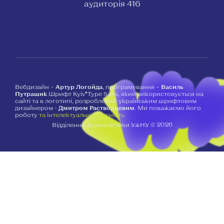
аудиторія 416
Вебдизайн –
Артур Логойда
, програмування –
Василь
Путрашик
Шрифт Kyiv*Type Sans, який використовується на
сайті та в логотипі, розроблений українським шрифтовим
дизайнером -
Дмитром Растворцевим
. Ми поважаємо його
роботу
та інтелектуальну власність
.
2026
Відділення журналістики УжНУ ©