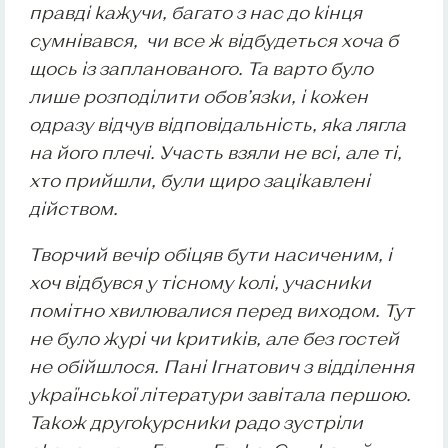
правді кажучи, багато з нас до кінця
сумнівався, чи все ж відбудеться хоча б
щось із запланованого. Та варто було
лише розподілити обов’язки, і кожен
одразу відчув відповідальність, яка лягла
на його плечі. Участь взяли не всі, але ті,
хто прийшли, були щиро зацікавлені
дійством.
Творчий вечір обіцяв бути насиченим, і
хоч відбувся у тісному колі, учасники
помітно хвилювалися перед виходом. Тут
не було журі чи критиків, але без гостей
не обійшлося. Пані Ігнатович з відділення
української літератури завітала першою.
Також другокурсники радо зустріли