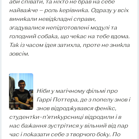
аби співати, та ніхто не брав на себе
найважче — роль керівника. Одразу у всіх
виникали невідкладні справи,
згадувалися непідготовлені модулі та
голодний собака, що чекає на тебе вдома.
Так із часом ідея затихла, проте не зникла
зовсім.
Ніби у магічному фільмі про
Гаррі Поттера, де з попелу знов і
знов відроджувався фенікс,
студентки–п’ятикурсниці відродили і в
нас бажання зустрітися у вільний від пар
час і показати себе з творчого боку. По