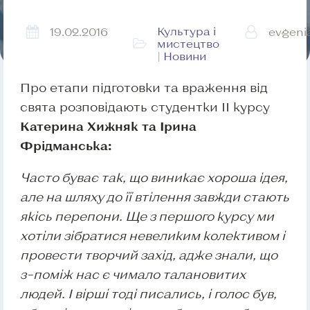
Культура і
19.02.2016
evgeni
мистецтво
|
Новини
Про етапи підготовки та враження від
свята розповідають студентки ІІ курсу
Катерина Хижняк та Ірина
Фрідманська:
Часто буває так, що виникає хороша ідея,
але на шляху до її втілення завжди стають
якісь перепони. Ще з першого курсу ми
хотіли зібратися невеликим колективом і
провести творчий захід, адже знали, що
з–поміж нас є чимало талановитих
людей. І вірші тоді писались, і голос був,