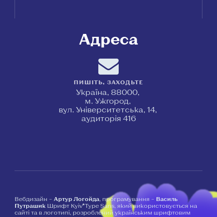
Адреса
ПИШІТЬ, ЗАХОДЬТЕ
Україна, 88000,
м. Ужгород,
вул. Університетська, 14,
аудиторія 416
Вебдизайн –
Артур Логойда
, програмування –
Василь
Путрашик
Шрифт Kyiv*Type Sans, який використовується на
сайті та в логотипі, розроблений українським шрифтовим