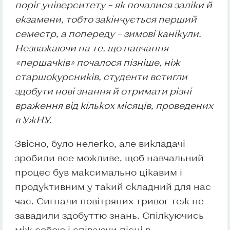
поріг університету – як почалися заліки й
екзамени, тобто закінчується перший
семестр, а попереду – зимові канікули.
Незважаючи на те, що навчання
«першачків» почалося пізніше, ніж
старшокурсників, студенти встигли
здобути нові знання й отримати різні
враження від кількох місяців, проведених
в УжНУ.
Звісно, було нелегко, але викладачі
зробили все можливе, щоб навчальний
процес був максимально цікавим і
продуктивним у такий складний для нас
час. Сигнали повітряних тривог теж не
завадили здобуттю знань. Спілкуючись
між собою і співаючи пісні в