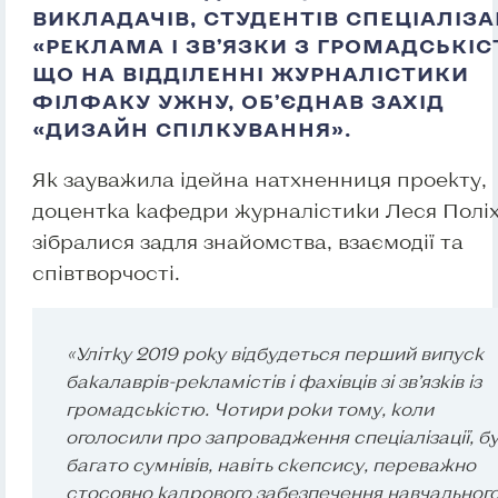
ВИКЛАДАЧІВ, СТУДЕНТІВ СПЕЦІАЛІЗА
«РЕКЛАМА І ЗВ’ЯЗКИ З ГРОМАДСЬКІС
ЩО НА ВІДДІЛЕННІ ЖУРНАЛІСТИКИ
ФІЛФАКУ УЖНУ, ОБ’ЄДНАВ ЗАХІД
«ДИЗАЙН СПІЛКУВАННЯ».
Як зауважила ідейна натхненниця проекту,
доцентка кафедри журналістики Леся Поліх
зібралися задля знайомства, взаємодії та
співтворчості.
«Улітку 2019 року відбудеться перший випуск
бакалаврів-рекламістів і фахівців зі зв’язків із
громадськістю. Чотири роки тому, коли
оголосили про запровадження спеціалізації, б
багато сумнівів, навіть скепсису, переважно
стосовно кадрового забезпечення навчальног