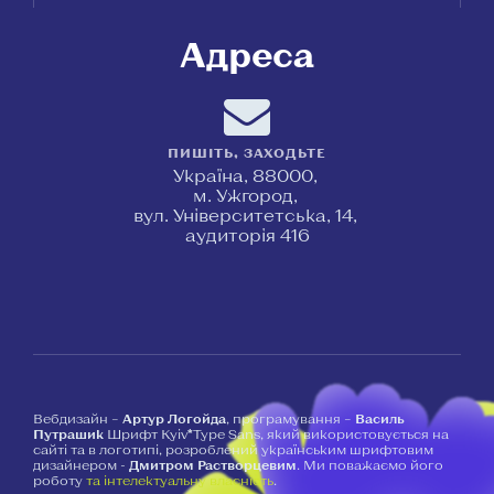
Адреса
ПИШІТЬ, ЗАХОДЬТЕ
Україна, 88000,
м. Ужгород,
вул. Університетська, 14,
аудиторія 416
Вебдизайн –
Артур Логойда
, програмування –
Василь
Путрашик
Шрифт Kyiv*Type Sans, який використовується на
сайті та в логотипі, розроблений українським шрифтовим
дизайнером -
Дмитром Растворцевим
. Ми поважаємо його
роботу
та інтелектуальну власність
.