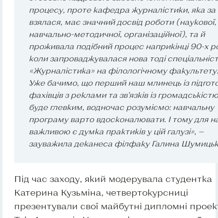
процесу, проте кафедра журналістики, яка за
взялася, має значний досвід роботи (наукової,
навчально-методичної, організаційної), та й
проживала подібний процес наприкінці 90-х ро
коли запроваджувалася нова тоді спеціальніс
«Журналістика» на філологічному факультету
Уже бачимо, що перший наш млинець із підгот
фахівців з реклами та зв’язків із громадськіст
буде глевким, водночас розуміємо: навчальну
програму варто вдосконалювати. І тому для н
важливою є думка практиків у цій галузі», —
зауважила деканеса філфаку Галина Шумицьк
Під час заходу, який модерувала студентка
Катерина Кузьміна, четвертокурсниці
презентували свої майбутні дипломні проек