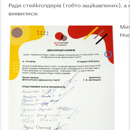
Ради стейкголдерів (тобто зацікавлених), а
виявилися:
Ми
Но