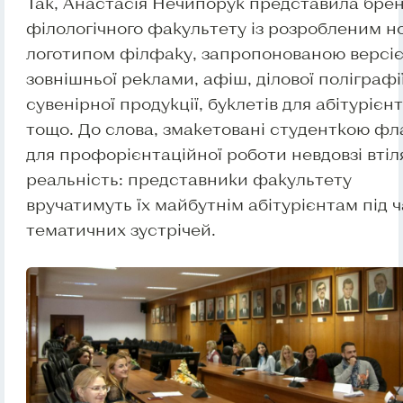
Так, Анастасія Нечипорук представила бре
філологічного факультету із розробленим н
логотипом філфаку, запропонованою версі
зовнішньої реклами, афіш, ділової поліграфії
сувенірної продукції, буклетів для абітурієнт
тощо. До слова, змакетовані студенткою ф
для профорієнтаційної роботи невдовзі втіл
реальність: представники факультету
вручатимуть їх майбутнім абітурієнтам під 
тематичних зустрічей.