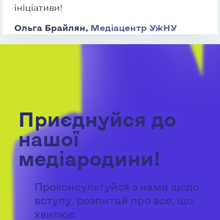
ініціативи!
Ольга Брайлян,
Медіацентр УжНУ
Приєднуйся до
нашої
медіародини!
Проконсультуйся з нами щодо
вступу, розпитай про все, що
хвилює.