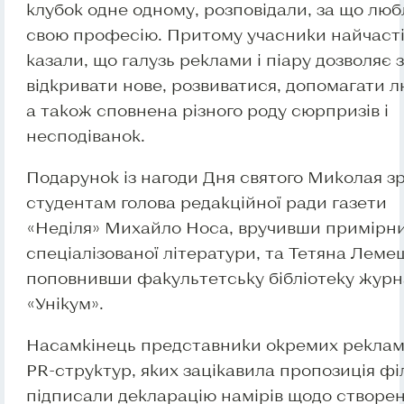
клубок одне одному, розповідали, за що люб
свою професію. Притому учасники найчаст
казали, що галузь реклами і піару дозволяє
відкривати нове, розвиватися, допомагати 
а також сповнена різного роду сюрпризів і
несподіванок.
Подарунок із нагоди Дня святого Миколая з
студентам голова редакційної ради газети
«Неділя» Михайло Носа, вручивши примірн
спеціалізованої літератури, та Тетяна Леме
поповнивши факультетську бібліотеку жур
«Унікум».
Насамкінець представники окремих реклам
PR-структур, яких зацікавила пропозиція фі
підписали декларацію намірів щодо створе