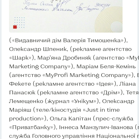
(«Видавничий дім Валерія Тимошенка»),
Олександр Шпеник, (рекламне агентство
«Шарк»), Мар’яна Дробиняк (агентство «My
Marketing Company»), Маріам Беля-Кемінь
(агентство «MyProfi Marketing Company»), 
Фекете (рекламне агентство «Ідея»), Ліана
Панасюк (рекламне агентство «Дрім»), Тет
Лемещенко (журнал «Унікум»), Олександр
Маріяш (теле/кіностудія «Just in time
production»), Ольга Капітан (прес-служба
«Приватбанку»), Іннеса Манзулич-Іванова (
служба Головного управління Національної п