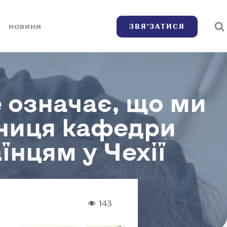
ЗВЯ’ЗАТИСЯ
НОВИНИ
е означає, що ми
книця кафедри
нцям у Чехії
143