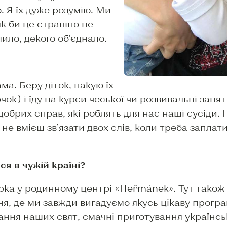
о. Я їх дуже розумію. Ми
як би це страшно не
лило, декого об’єднало.
ама. Беру діток, пакую їх
зочок) і їду на курси чеської чи розвивальні зан
обрих справ, які роблять для нас наші сусіди. І 
і не вмієш зв’язати двох слів, коли треба запла
ся в чужій країні?
ка у родинному центрі «Heřmánek». Тут також є
я, де ми завжди вигадуємо якусь цікаву прогр
ування наших свят, смачні приготування українс