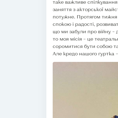
таке важливе спілкування
заняття з акторської май
потужне. Протягом тижня п
спокою і радості, розвиват
що ми забули про війну – 
то моя місія – це театраль
соромитися бути собою та 
Але кредо нашого гуртка – 