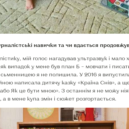
урналістські навички та чи вдається продовжу
істику, мій голос нагадував ультразвук і мало х
як випадок у мене був план Б – мовчати і писат
исьменницею я не полишила. У 2016 я випустила
йною написала дитячу казку «Країна Снів», а ще
 або Як це бути мною». З останнім я не можу нія
в, а в мене купа змін і сюжет розгортається.