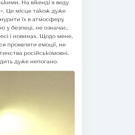
кими. На вікенді я веду
». Це місце також дуже
анурити їх в атмосферу
но у безпеці, не означає,
есі і новинах. Щодо мене,
ься проявляти емоції, не
итинства російськомовні.
ходить дуже непогано.