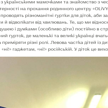
 з українськими мамочками та знайомство з чесь
стерності на прохання родинного центру «OLiVY
роводять різноманітні гуртки для діток, аби з
и й відволікати від хвилювань. Те, що ми віднос
душею і думками (особливо діти) постійно в стр
ний гурток, де маленькі та великі українці вчат
приміряти різні ролі. Левова частка дітей із д
«ні!» гаджетам, «ні!» російській. У діток це ви