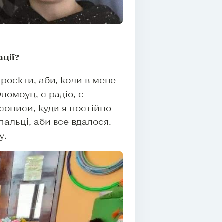
ції?
роєкти, аби, коли в мене
Оломоуц, є радіо, є
сописи, куди я постійно
альці, аби все вдалося.
у.