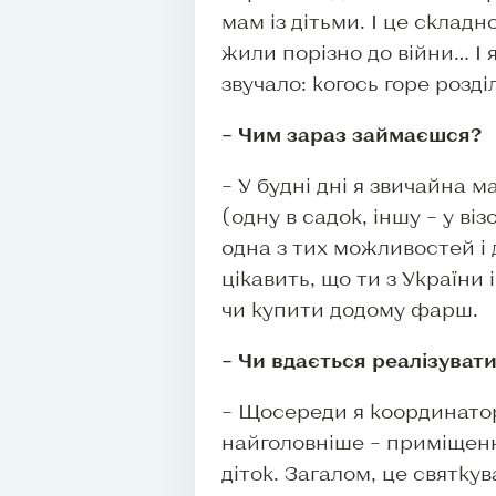
мам із дітьми. І це складн
жили порізно до війни… І 
звучало: когось горе розді
– Чим зараз займаєшся?
– У будні дні я звичайна м
(одну в садок, іншу – у ві
одна з тих можливостей і д
цікавить, що ти з України 
чи купити додому фарш.
– Чи вдається реалізувати
– Щосереди я координатор
найголовніше – приміщенн
діток. Загалом, це святк