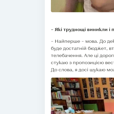
– Які труднощі виникли і
– Найперше – мова. До дек
буде достатній бюджет, втіл
телебачення. Але ці дорог
стукаю з пропозицією вест
До слова, я досі шукаю мо