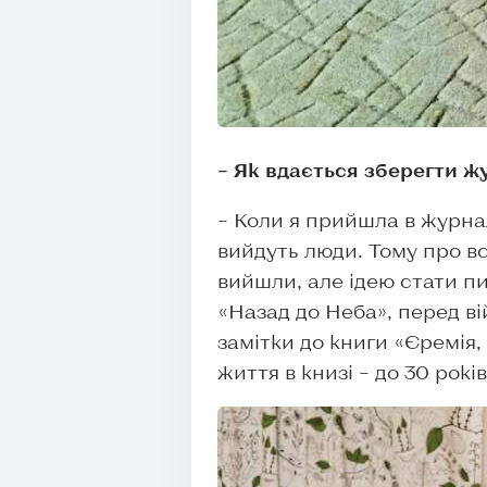
– Як вдається зберегти ж
– Коли я прийшла в журнал
вийдуть люди. Тому про вс
вийшли, але ідею стати п
«Назад до Неба», перед ві
замітки до книги «Єремія,
життя в книзі – до 30 рокі