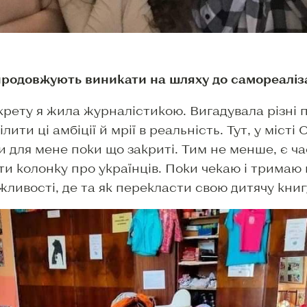
 продовжують виникати на шляху до самореаліза
рету я жила журналістикою. Вигадувала різні п
ити ці амбіції й мрії в реальність. Тут, у місті 
и для мене поки що закриті. Тим не менше, є ча
и колонку про українців. Поки чекаю і тримаю п
жливості, де та як перекласти свою дитячу книг