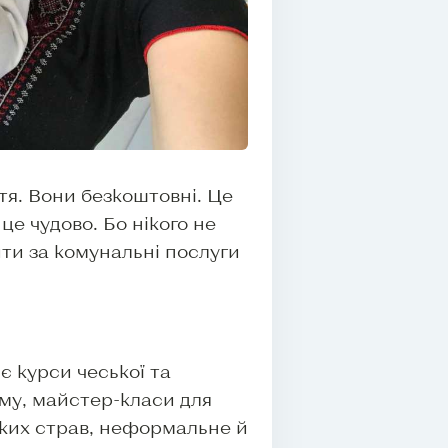
яття. Вони безкоштовні. Це
це чудово. Бо нікого не
тити за комунальні послуги
 курси чеської та
аму, майстер-класи для
ьких страв, неформальне й