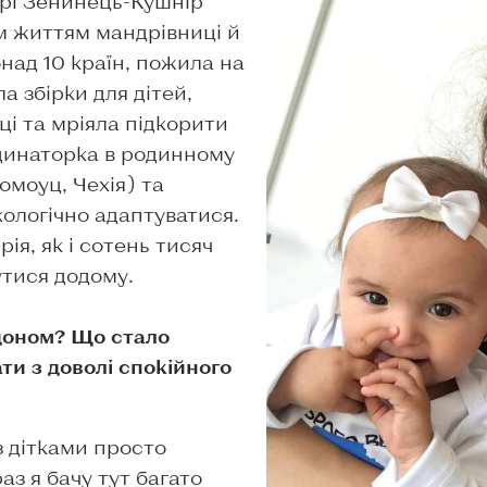
ері Зенинець-Кушнір
 життям мандрівниці й
над 10 країн, пожила на
а збірки для дітей,
ці та мріяла підкорити
ординаторка в родинному
омоуц, Чехія) та
ологічно адаптуватися.
рія, як і сотень тисяч
утися додому.
рдоном? Що стало
ти з доволі спокійного
 з дітками просто
аз я бачу тут багато