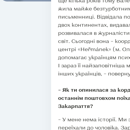
Ще кілька років тому Вал
жила майже безтурботним
письменниці. Відвідала по
двох континентах, видавал
розвивалася в журналісти
світ. Сьогодні вона – ко
центрі «Heřmánek» (м. Ол
допомагає українцям псих
І зараз її найзаповітніша м
інших українців, – поверн
– Як ти опинилася за ко
останнім поштовхом поїха
Закарпаття?
– У мене нема історії. Ми
переїхали до чоловіка. Зар