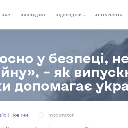
 НАС
ВИКЛАДАЧІ
ПІДРОЗДІЛИ
АБІТУРІЄНТУ
осно у безпеці, н
ійну», – як випус
и допомагає украї
в’ю
|
Новини
moderator