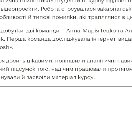
тична стилістика» студенти ІІІ курсу відділен
 відеопроєкти. Робота стосувалася закарпатськ
обливості й типові помилки, які траплялися в ц
 здобутки дві команди — Анна-Марія Гецко та А
к. Перша команда досліджувала інтернет-вида
osh».
я досить цікавими, поліпшили аналітичні навичк
ий підсумок того, над чим працювали протягом
нували й засвоїли матеріал курсу.