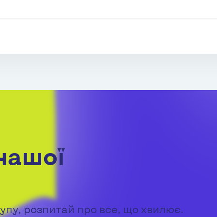
нашої
упу, розпитай про все, що хвилює.