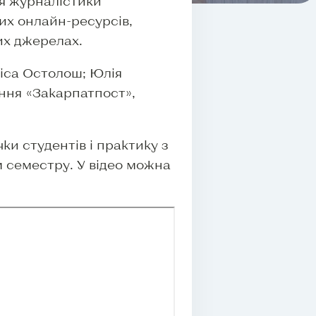
ня журналістики
их онлайн-ресурсів,
их джерелах.
ліса Остолош; Юлія
ння «Закарпатпост»,
и студентів і практику з
 семестру. У відео можна