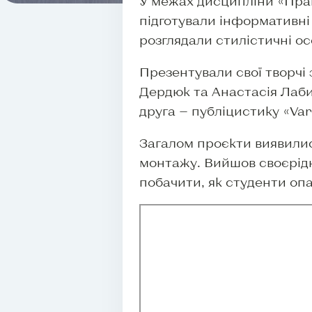
У межах дисципліни «Прак
підготували інформативні
розглядали стилістичні ос
Презентували свої творчі
Дердюк та Анастасія Лаби
друга — публіцистику «Var
Загалом проєкти виявилис
монтажу. Вийшов своєрідн
побачити, як студенти опа