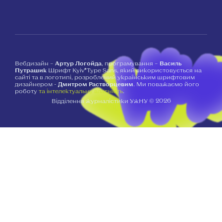
Вебдизайн –
Артур Логойда
, програмування –
Василь
Путрашик
Шрифт Kyiv*Type Sans, який використовується на
сайті та в логотипі, розроблений українським шрифтовим
дизайнером -
Дмитром Растворцевим
. Ми поважаємо його
роботу
та інтелектуальну власність
.
2026
Відділення журналістики УжНУ ©