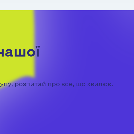
нашої
упу, розпитай про все, що хвилює.