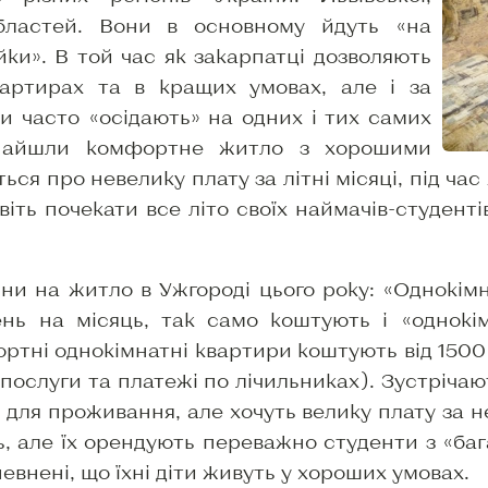
областей. Вони в основному йдуть «на
йки». В той час як закарпатці дозволяють
артирах та в кращих умовах, але і за
ти часто «осідають» на одних і тих самих
знайшли комфортне житло з хорошими
ся про невелику плату за літні місяці, під час
авіть почекати все літо своїх наймачів-студен
іни на житло в Ужгороді цього року: «Однокім
ень на місяць, так само коштують і «однокі
ртні однокімнатні квартири коштують від 1500 
послуги та платежі по лічильниках). Зустрічают
 для проживання, але хочуть велику плату за н
ь, але їх орендують переважно студенти з «баг
певнені, що їхні діти живуть у хороших умовах.