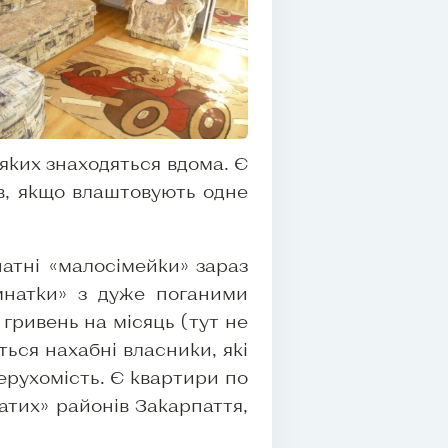
 яких знаходяться вдома. Є
тів, якщо влаштовують одне
натні «малосімейки» зараз
мнатки» з дуже поганими
гривень на місяць (тут не
ься нахабні власники, які
ерухомість. Є квартири по
атих» районів Закарпаття,