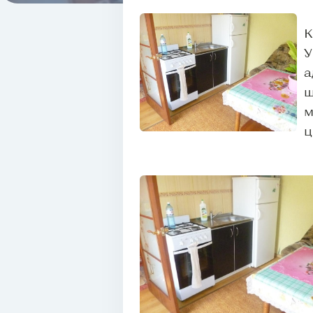
К
У
а
щ
м
ц