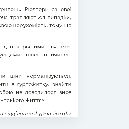
ривень. Ріелтори за свої
хоча трапляються випадки,
свою нерухомість, тому що
ед новорічними святами,
сусідами. Іншою причиною
и ціни нормалізуються,
ити в гуртожитку, знайти
собою не доводилося знов
нтського життя».
ка відділення журналістики