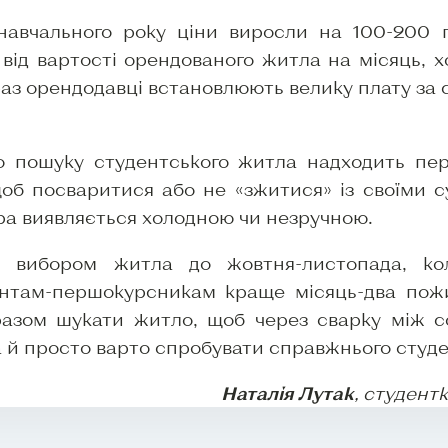
авчального року ціни виросли на 100-200 г
від вартості орендованого житла на місяць, 
раз орендодавці встановлюють велику плату за 
о пошуку студентського житла надходить пер
щоб посваритися або не «зжитися» із своїми 
ра виявляється холодною чи незручною.
 вибором житла до жовтня-листопада, кол
ентам-першокурсникам краще місяць-два пож
 разом шукати житло, щоб через сварку між 
а й просто варто спробувати справжнього студе
Наталія Лутак
, студент