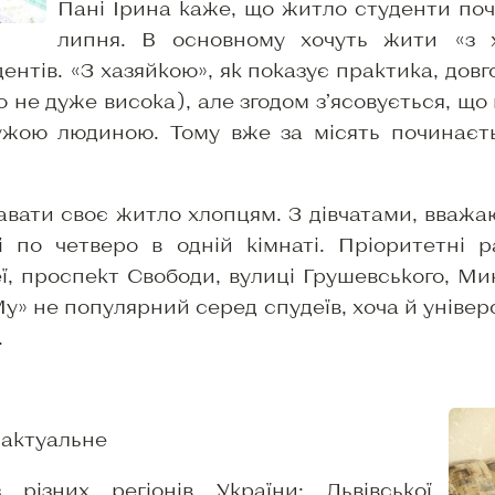
Пані Ірина каже, що житло студенти поч
липня. В основному хочуть жити «з х
ентів. «З хазяйкою», як показує практика, довг
 не дуже висока), але згодом з’ясовується, що
ужою людиною. Тому вже за місять починаєт
авати своє житло хлопцям. З дівчатами, вваж
і по четверо в одній кімнаті. Пріоритетні 
ї, проспект Свободи, вулиці Грушевського, Ми
» не популярний серед спудеїв, хоча й універс
.
 актуальне
різних регіонів України: Львівської,