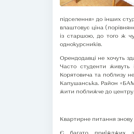
підселення» до інших студ
влаштовує ціна (порівняно
із старшою, до того ж ч
однокурсників.
Орендодавці не хочуть зд
Часто студенти живуть 
Корятовича та поблизу не
Капушанська. Район «БАМу
жити поближче до центру
Квартирне питання знову
Є багато приїжджих з 