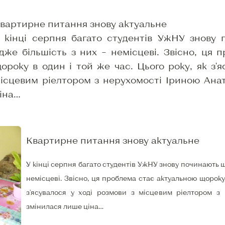
вартирне питання знову актуальне
 кінці серпня багато студентів УжНУ знову
дже більшість з них – немісцеві. Звісно, ця
ороку в один і той же час. Цього року, як з'я
ісцевим ріелтором з нерухомості Іриною Анат
іна…
Квартирне питання знову актуальне
У кінці серпня багато студентів УжНУ знову починають ш
немісцеві. Звісно, ця проблема стає актуальною щороку 
з'ясувалося у ході розмови з місцевим ріелтором з 
змінилася лише ціна…