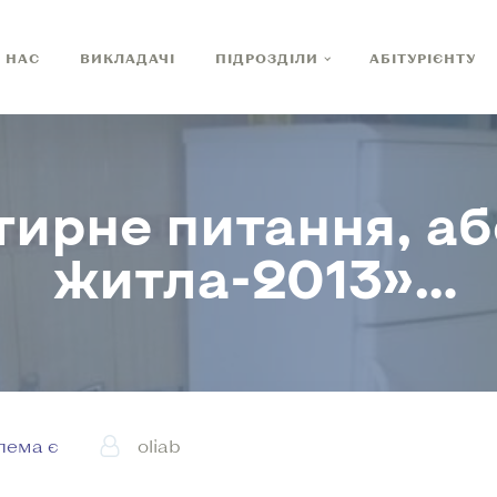
 НАС
ВИКЛАДАЧІ
ПІДРОЗДІЛИ
АБІТУРІЄНТУ
ртирне питання, а
житла-2013»…
лема є
oliab