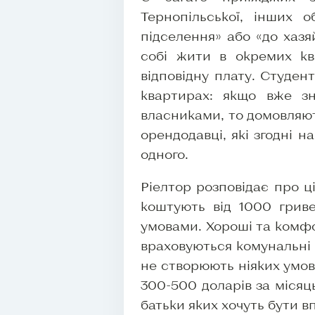
Тернопільської, інших 
підселення» або «до хазя
собі жити в окремих кв
відповідну плату. Студен
квартирах: якщо вже 
власниками, то домовляють
орендодавці, які згодні н
одного.
Ріелтор розповідає про ц
коштують від 1000 грив
умовами. Хороші та комфо
враховуються комунальні 
не створюють ніяких умов
300-500 доларів за місяц
батьки яких хочуть бути в