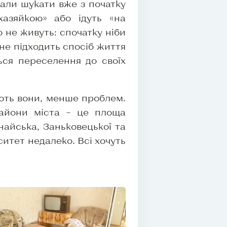
али шукати вже з початку
азяйкою» або ідуть «на
о не живуть: спочатку ніби
 не підходить спосіб життя
ься переселення до своїх
ають вони, менше проблем.
райони міста – це площа
найська, Заньковецької та
итет недалеко. Всі хочуть