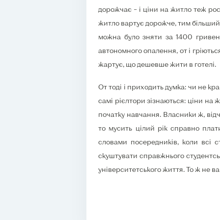
дорожчає – і ціни на житло теж ро
житло вартує дорожче, тим більший 
можна було зняти за 1400 гривень
автономного опалення, от і гріютьс
жартує, що дешевше жити в готелі.
От тоді і приходить думка: чи не кр
самі рієлтори зізнаються: ціни на 
початку навчання. Власники ж, від
то мусить цілий рік справно плати
словами посередників, коли всі с
скуштувати справжнього студентсько
університетського життя. То ж не ва