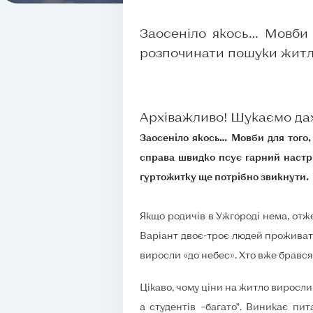
Заосеніло якось… Мовби 
розпочинати пошуки житла.
Архіважливо! Шукаємо да
Заосеніло якось… Мовби для того,
справа швидко псує гарний настрі
гуртожитку ще потрібно звикнути.
Якщо родичів в Ужгороді нема, отже
Варіант двоє-троє людей проживати
виросли «до небес». Хто вже брався 
Цікаво, чому ціни на житло виросли 
а студентів –багато”. Виникає пит