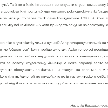
стуть”. Та й не в їхніх інтересах пропонувати студентам дешеву
відсоток за їхні послуги. Якщо минулого року однокімнатку "студе
 за місяць, то зараз та ж сама коштуватиме 1700... А, крім 
я взимку всі камінами... А коли приходять рахунки за електрику, 
аще вже в гуртожитку чи... на вулиці? Але розчаровуватись, як на 
житло "обваляться”, коли пройде ажіотаж. Адже тепер усі поспі
чуваючи попит на їхню нерухомість, починають завищувати ціни. 
ти за "золоту” студентську кімнатку. А може, справді варто 
туденти підшукають, де жити, ціни стануть на своє місце. А 
го життя. Адже той не спудей, хто не їв гуртожитського хліба. М
рто й відрікатися, а раптом вам сподобається – і ви плюнете на в
Наталка Варваринець,