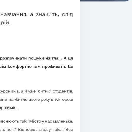
авчання, а значить, слід
рій.
 розпочинати пошуки житла... А ця
 всім комфортно там проживати. До
рсників, а й уже "битих” студентів.
іни на житло цього року в Ужгороді
зрозуміє.
ояснюють так: "Місто у нас маленьке,
вилися? Відповідь знову така: "Все