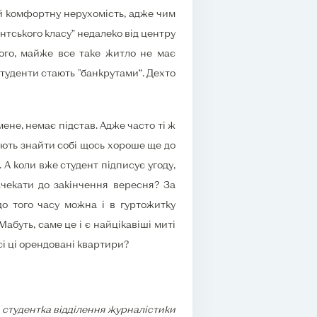
 й комфортну нерухомість, адже чим
нтського класу” недалеко від центру
того, майже все таке житло не має
студенти стають "банкрутами”. Дехто
мене, немає підстав. Адже часто ті ж
шають знайти собі щось хороше ще до
А коли вже студент підписує угоду,
зачекати до закінчення вересня? За
до того часу можна і в гуртожитку
абуть, саме це і є найцікавіші миті
сі ці орендовані квартири?
 студентка відділення журналістики