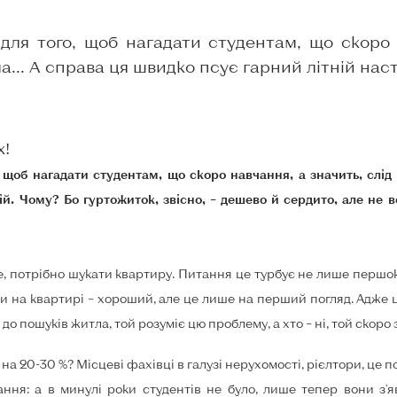
для того, щоб нагадати студентам, що скоро н
.. А справа ця швидко псує гарний літній наст
х!
 щоб нагадати студентам, що скоро навчання, а значить, слід
й. Чому? Бо гуртожиток, звісно, – дешево й сердито, але не
, потрібно шукати квартиру. Питання це турбує не лише першоку
 на квартирі – хороший, але це лише на перший погляд. Адже ц
до пошуків житла, той розуміє цю проблему, а хто – ні, той скоро 
на 20-30 %? Місцеві фахівці в галузі нерухомості, рієлтори, це п
ання: а в минулі роки студентів не було, лише тепер вони з'я