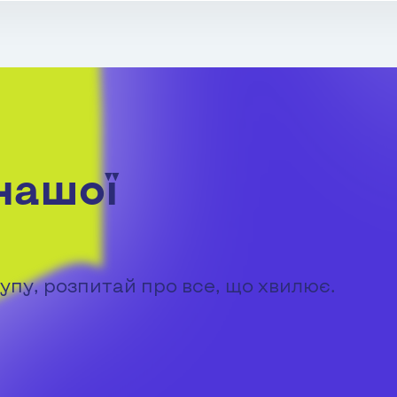
нашої
упу, розпитай про все, що хвилює.