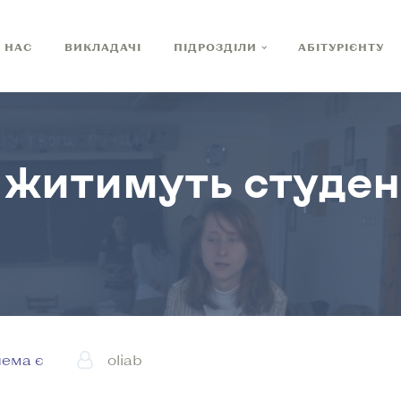
 НАС
ВИКЛАДАЧІ
ПІДРОЗДІЛИ
АБІТУРІЄНТУ
 житимуть студе
ема є
oliab