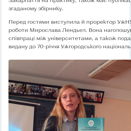
Закарпаття на практику, також має публікац
згаданому збірнику.
Перед гостями виступила й проректор УжНУ 
роботи Мирослава Лендьел. Вона наголошув
співпраці між університетами, а також пода
видану до 70-річчя Ужгородського національ