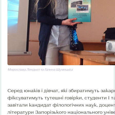
Мирослава Лендьел та Галина Шумицька
Серед юнаків і дівчат, які збиратимуть зак
фіксуватимуть тутешні говірки, студенти І т
завітали кандидат філологічних наук, доцен
літератури Запорізького національного уні