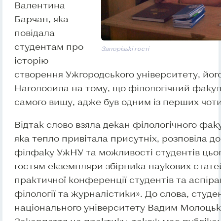
Валентина
Барчан, яка
повідала
студентам про
Запорізькі гості
історію
створення Ужгородського університету, його
Наголосила на тому, що філологічний факу
самого вишу, адже був одним із перших чотир
Відтак слово взяла декан філологічного фа
яка тепло привітала присутніх, розповіла д
філфаку УжНУ та можливості студентів цьог
гостям екземпляри збірника наукових стате
практичної конференції студентів та аспір
філології та журналістики». До слова, студе
національного університету Вадим Молоцьки