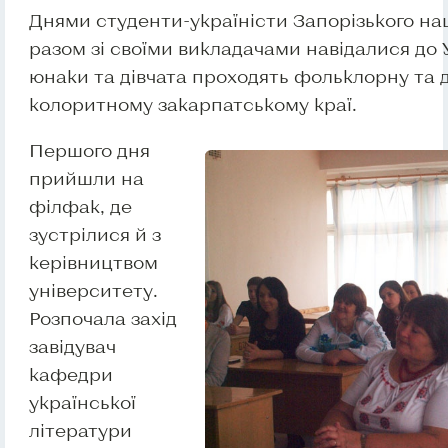
Днями студенти-україністи Запорізького на
разом зі своїми викладачами навідалися до
юнаки та дівчата проходять фольклорну та д
колоритному закарпатському краї.
Першого дня
прийшли на
філфак, де
зустрілися й з
керівництвом
університету.
Розпочала захід
завідувач
кафедри
української
літератури