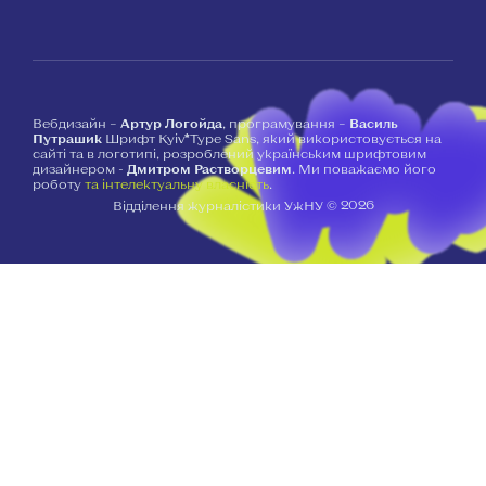
Вебдизайн –
Артур Логойда
, програмування –
Василь
Путрашик
Шрифт Kyiv*Type Sans, який використовується на
сайті та в логотипі, розроблений українським шрифтовим
дизайнером -
Дмитром Растворцевим
. Ми поважаємо його
роботу
та інтелектуальну власність
.
2026
Відділення журналістики УжНУ ©