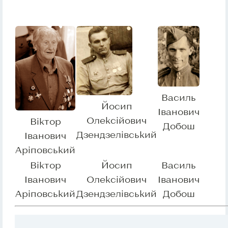
Василь
Йосип
Іванович
Олексійович
Віктор
Добош
Дзендзелівський
Іванович
Аріповський
Віктор
Йосип
Василь
Іванович
Олексійович
Іванович
Аріповський
Дзендзелівський
Добош