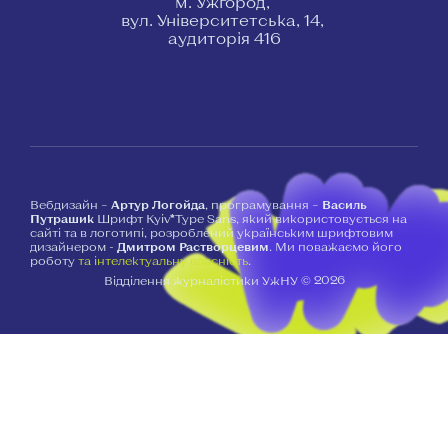
м. Ужгород,
вул. Університетська, 14,
аудиторія 416
Вебдизайн –
Артур Логойда
, програмування –
Василь
Путрашик
Шрифт Kyiv*Type Sans, який використовується на
сайті та в логотипі, розроблений українським шрифтовим
дизайнером -
Дмитром Растворцевим
. Ми поважаємо його
роботу
та інтелектуальну власність
.
2026
Відділення журналістики УжНУ ©