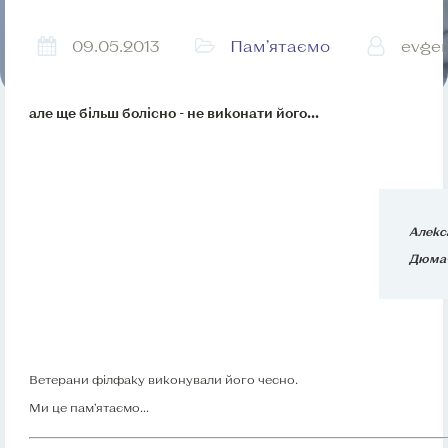
09.05.2013
Пам’ятаємо
evgen
але ще більш болісно - не виконати його...
Алекс
Дюма
Ветерани філфаку виконували його чесно.
Ми це пам’ятаємо...