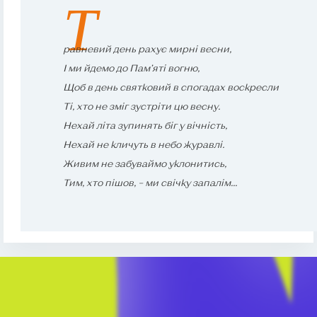
Т
равневий день рахує мирні весни,
І ми йдемо до Пам’яті вогню,
Щоб в день святковий в спогадах воскресли
Ті, хто не зміг зустріти цю весну.
Нехай літа зупинять біг у вічність,
Нехай не кличуть в небо журавлі.
Живим не забуваймо уклонитись,
Тим, хто пішов, – ми свічку запалім...