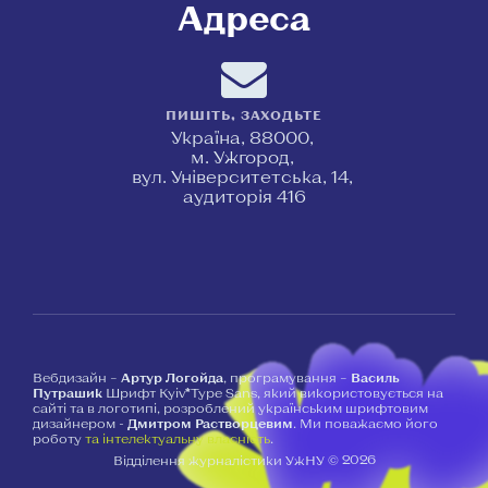
Адреса
ПИШІТЬ, ЗАХОДЬТЕ
Україна, 88000,
м. Ужгород,
вул. Університетська, 14,
аудиторія 416
Вебдизайн –
Артур Логойда
, програмування –
Василь
Путрашик
Шрифт Kyiv*Type Sans, який використовується на
сайті та в логотипі, розроблений українським шрифтовим
дизайнером -
Дмитром Растворцевим
. Ми поважаємо його
роботу
та інтелектуальну власність
.
2026
Відділення журналістики УжНУ ©