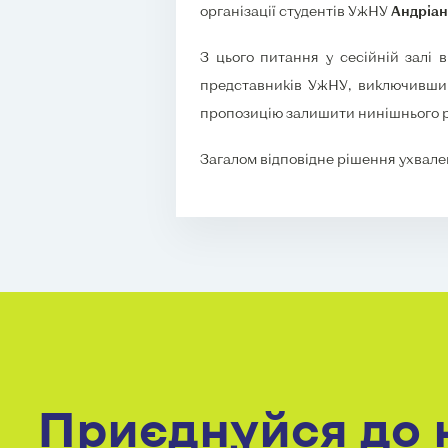
організації студентів УжНУ
Андріан
З цього питання у сесійній залі 
представників УжНУ, виключивши п
пропозицію залишити нинішнього рек
Загалом відповідне рішення ухвален
Приєднуйся до 