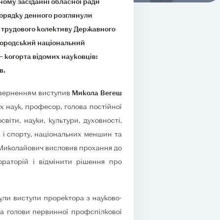
ному засіданні обласної ради
рядку денного розглянули
 трудового колективу Державного
городський національний
 когорта відомих науковців:
в.
 зверненням виступив
Микола Вегеш
х наук, професор, голова постійної
світи, науки, культури, духовності,
и і спорту, національних меншин та
 Миколайович висловив прохання до
ораторій і відмінити рішення про
ли виступи проректора з науково-
а голови первинної профспілкової