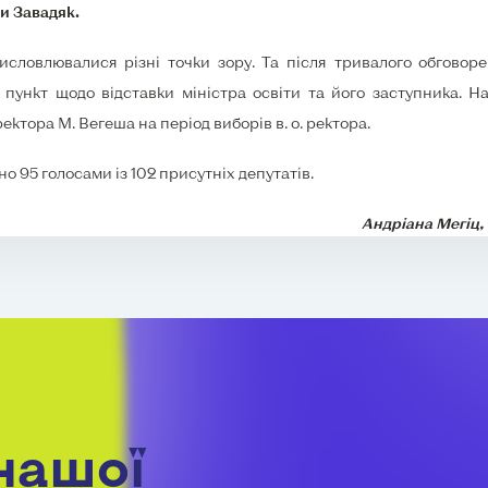
и Завадяк.
висловлювалися різні точки зору. Та після тривалого обгово
ункт щодо відставки міністра освіти та його заступника. На
тора М. Вегеша на період виборів в. о. ректора.
о 95 голосами із 102 присутніх депутатів.
Андріана Мегіц,
нашої