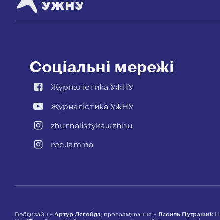
УЖНУ
Соціальні мережі
Журналістика УжНУ
Журналістика УжНУ
zhurnalistyka.uzhnu
rec.lamma
Вебдизайн –
Артур Логойда
, програмування –
Василь Путрашик
Ш