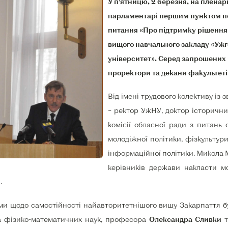
У п’ятницю, 2 березня, на пленар
парламентарі першим пунктом по
питання «Про підтримку рішення
вищого навчального закладу «Уж
університет». Серед запрошених –
проректори та декани факультеті
Від імені трудового колективу із
– ректор УжНУ, доктор історични
комісії обласної ради з питань о
молодіжної політики, фізкультур
інформаційної політики. Микола
керівників держави накласти м
.
и щодо самостійності найавторитетнішого вишу Закарпаття бу
ра фізико-математичних наук, професора
Олександра Сливки
т