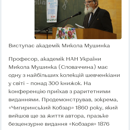
Виступає академік Микола Мушинка
Професор, академік НАН України
Микола Мушинка (Словаччина) має
одну з найбільших колекцій шевченкіани
у світі – понад 300 книжок. На
конференцію приїхав з раритетними
виданнями. Продемонстрував, зокрема,
«Чигиринський Кобзар» 1860 року, який
вийшов ще за життя автора, празьке
безцензурне видання «Кобзаря» 1876