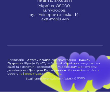
ПИШІТЬ, ЗАХОДЬТЕ
Україна, 88000,
м. Ужгород,
вул. Університетська, 14,
аудиторія 416
Вебдизайн –
Артур Логойда
, програмування –
Василь
Путрашик
Шрифт Kyiv*Type Sans, який використовується на
сайті та в логотипі, розроблений українським шрифтовим
дизайнером -
Дмитром Растворцевим
. Ми поважаємо його
роботу
та інтелектуальну власність
.
2026
Відділення журналістики УжНУ ©