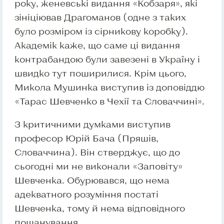
року, женевські видання «Кобзаря», які
зініціював Драгоманов (одне з таких
було розміром із сірникову коробку).
Академік каже, що саме ці видання
контрабандою були завезені в Україну і
швидко тут поширилися. Крім цього,
Микола Мушинка виступив із доповіддю
«Тарас Шевченко в Чехії та Словаччині».
З критичними думками виступив
професор Юрій Бача (Пряшів,
Словаччина). Він стверджує, що до
сьогодні ми не виконали «Заповіту»
Шевченка. Обурювався, що нема
адекватного розуміння постаті
Шевченка, тому й нема відповідного
пошанування.