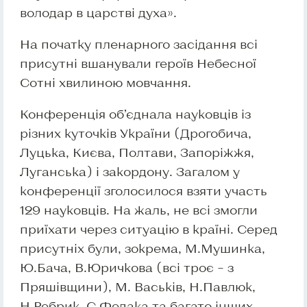
володар в царстві духа».
На початку пленарного засідання всі
присутні вшанували героїв Небесної
Сотні хвилиною мовчання.
Конференція об’єднала науковців із
різних куточків України (Дрогобича,
Луцька, Києва, Полтави, Запоріжжя,
Луганська) і закордону. Загалом у
конференції зголосилося взяти участь
129 науковців. На жаль, не всі змогли
приїхати через ситуацію в країні. Серед
присутніх були, зокрема, М.Мушинка,
Ю.Бача, В.Юричкова (всі троє – з
Пряшівщини), М. Васьків, Н.Павлюк,
Н.Ребрик, С.Федака та багато інших