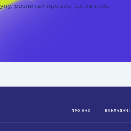
упу, розпитай про все, що хвилює.
ПРО НАС
ВИКЛАДАЧІ