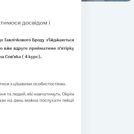
тимося досвідом і
до Гавлічкового Броду з’їжджаються
го вже вдруге прийматиме п’ятірку
 Сов’яка ( 4 курс).
итися з цікавими особистостями.
я та людей, які навчатимуть. Окрім
ази на день можна послухати лекції