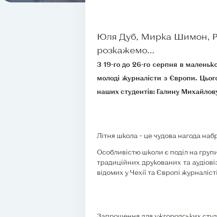
Юля Дуб, Мирка Шимон, Ро
розкажемо...
З 19-го до 26-го серпня в маленьк
молоді журналісти з Європи. Цьог
наших студентів: Галину Михайлову
Літня школа – це чудова нагода наб
Особливістю школи є поділ на груп
традиційних друкованих та аудіові
відомих у Чехії та Європі журналіст
Запрошення для ужгородських студе