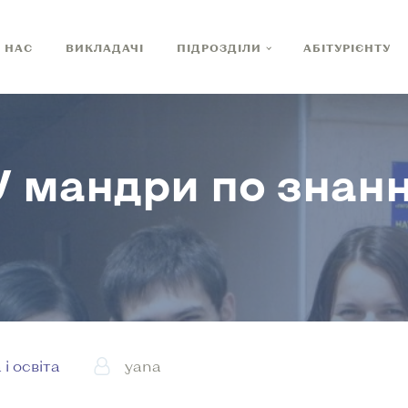
 НАС
ВИКЛАДАЧІ
ПІДРОЗДІЛИ
АБІТУРІЄНТУ
У мандри по знан
 і освіта
yana