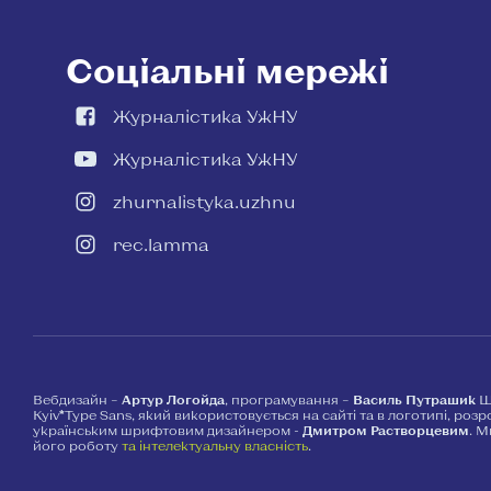
Соціальні мережі
Журналістика УжНУ
Журналістика УжНУ
zhurnalistyka.uzhnu
rec.lamma
Вебдизайн –
Артур Логойда
, програмування –
Василь Путрашик
Ш
Kyiv*Type Sans, який використовується на сайті та в логотипі, роз
українським шрифтовим дизайнером -
Дмитром Растворцевим
. 
його роботу
та інтелектуальну власність
.