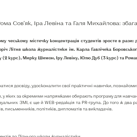
ма Сов’як, Іра Левіна та Галя Михайлова: збага
ому чеському містечку концентрація студентів зросте в рази: 
оріч Літня школа журналістики ім. Карла Гавлічека Боровсько
 (2 курс), Мирку Шимон, Іру Левіну, Юлю Дуб (3 курс) та Романа
ратися досвіду, удосконалити свої практичні навички, познайом
и, у яких за окремими напрямками обирають програму для навчанн
зуальних ЗМІ, є ще й WEB-редакція та PR-група. До того ж два р
ів, письменників, політиків, дипломатів та викладачів.
нтів до Літнього школи журналістики.