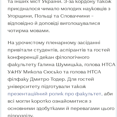
та інших міст України. З-за кордону також
приєдналося чимало молодих науковців з
Угорщини, Польщі та Словаччини –
відповідно й доповіді виголошувалися
чотирма мовами.
На урочистому пленарному засіданні
привітали студентів, аспірантів та гостей
конференції декан філологічного
факультету Галина Шумицька, голова НТСА
УжНУ Микола Сюсько та голова НТСА
філфаку Дмитро Тодер. Для гостей
університету підготували також
презентаційний ролик про факультет,
аби
всі могли коротко ознайомитися з
основними здобутками й перевагами цього
підрозділу.