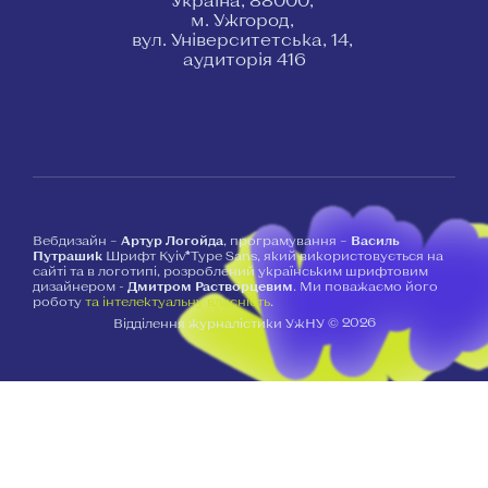
м. Ужгород,
вул. Університетська, 14,
аудиторія 416
Вебдизайн –
Артур Логойда
, програмування –
Василь
Путрашик
Шрифт Kyiv*Type Sans, який використовується на
сайті та в логотипі, розроблений українським шрифтовим
дизайнером -
Дмитром Растворцевим
. Ми поважаємо його
роботу
та інтелектуальну власність
.
2026
Відділення журналістики УжНУ ©