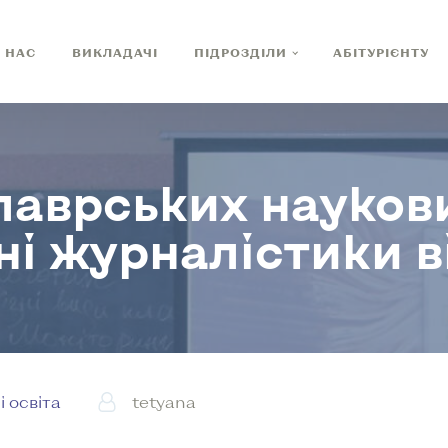
 НАС
ВИКЛАДАЧІ
ПІДРОЗДІЛИ
АБІТУРІЄНТУ
лаврських науков
ні журналістики в
і освіта
tetyana