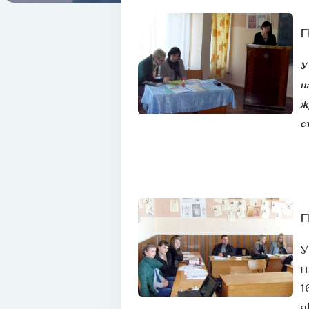
П
У
н
ж
с
П
У
н
1
я