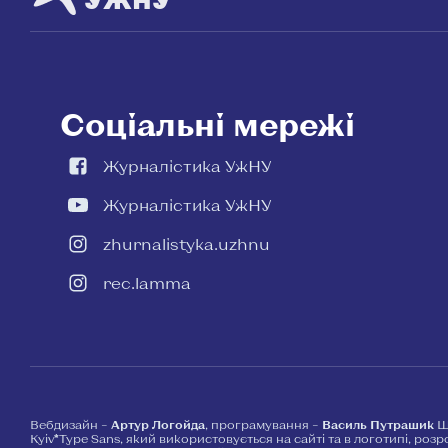
Соціальні мережі
Журналістика УжНУ
Журналістика УжНУ
zhurnalistyka.uzhnu
rec.lamma
Вебдизайн –
Артур Логойда
, програмування –
Василь Путрашик
Ш
Kyiv*Type Sans, який використовується на сайті та в логотипі, роз