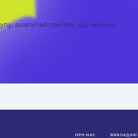
упу, розпитай про все, що хвилює.
ПРО НАС
ВИКЛАДАЧІ