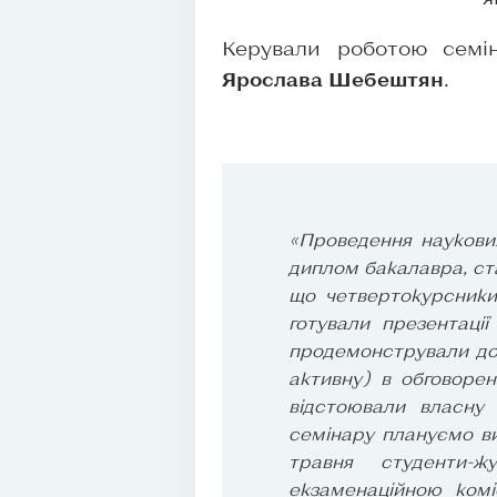
Керували роботою семі
Ярослава Шебештян
.
«Проведення наукови
диплом бакалавра, ст
що четвертокурсники 
готували презентаці
продемонстрували доб
активну) в обговорен
відстоювали власну 
семінару плануємо ви
травня студенти-ж
екзаменаційною комі