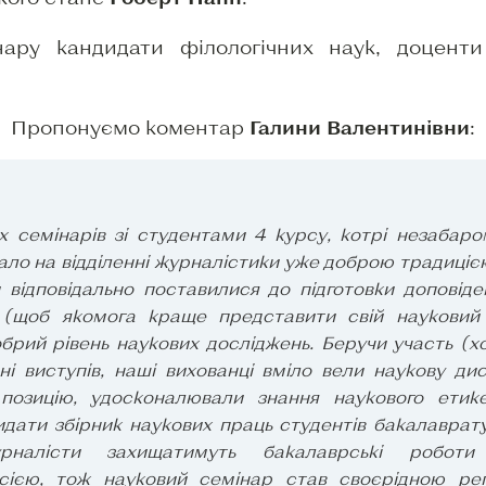
нару кандидати філологічних наук, доцен
Пропонуємо коментар
Галини Валентинівни
:
х семінарів зі студентами 4 курсу, котрі незабар
ало на відділенні журналістики уже доброю традиціє
відповідально поставилися до підготовки доповіде
ї (щоб якомога краще представити свій науковий
рий рівень наукових досліджень. Беручи участь (хо
ні виступів, наші вихованці вміло вели наукову ди
позицію, удосконалювали знання наукового етик
дати збірник наукових праць студентів бакалавратур
урналісти захищатимуть бакалаврські робо
сією, тож науковий семінар став своєрідною ре