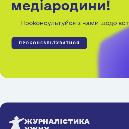
медіародини!
Проконсультуйся з нами щодо вст
ПРОКОНСУЛЬТУВАТИСЯ
ЖУРНАЛІСТИКА
УЖНУ