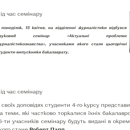
ід час семінару
 понеділок, 15 квітня, на відділенні журналістики відбувся
ауковий семінар «Актуальні проблеми
урналістикознавства», учасниками якого стали цьогорічні
туденти-випускники бакалаврату.
ід час семінару
 своїх доповідях студенти 4-го курсу представ
а теми, які частково торкалися їхніх бакалаврс
6-ти учасників семінару будуть видані в окре
кого стане
Роберт Папп
.