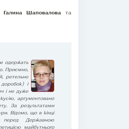
ти
Галина Шаповалова
та
ом одержать
ю. Приємно,
й, ретельно
 доробок) і
ч і не дуже
скусію, аргументовано
ету. За результатами
и. Відомо, що в кінці
ти перед Державною
петицією майбутнього