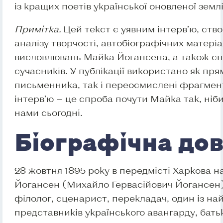
із кращих поетів української оновленої землі
Примітка.
Цей текст є уявним інтерв’ю, ств
аналізу творчості, автобіографічних матеріа
висловлювань Майка Йогансена, а також спо
сучасників. У публікації використано як пря
письменника, так і переосмислені фрагмен
інтерв’ю — це спроба почути Майка так, ніби 
нами сьогодні.
Біографічна дов
28 жовтня 1895 року в передмісті Харкова 
Йогансен (Михайло Гервасійович Йогансен) —
філолог, сценарист, перекладач, один із на
представників українського авангарду, бать