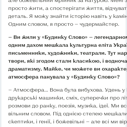
але божевільний мрійник за натурою. Мені 
просто жити, а спостерігати життя, відчува
деталь. Я можу знайти історію навіть у камін
Одним словом, я просто — чудермайстер.
— Ви жили у «Будинку Слово» — легендарному
одним дахом мешкала культурна еліта Украї
письменники, художники, театрали. Тут на
твори, які згодом стали класикою, і водноча
драматизму. Майке, чи можете ви охаракте
атмосфера панувала у «Будинку Слово»?
— Атмосфера… Вона була вибухова. Удень у
друкарські машинки, сміх, суперечки про літ
розмови до ранку, поезія, музика, ідеї. Ми в
вільним словом. Під однією стелею мешкали 
скептики, і генії, і божевільні — але всі ми в