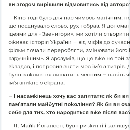
ви згодом вирішили відмовитись від авторс
— Кіно тоді було для нас чимось магічним, 
що поєднувало слово, рух і образ. Я допома
ідеями для «Звенигори», ми хотіли створити 
оживає історія України — від міфів до сучасн
фільм почали переробляти, змінювати його 
«зручнішим». Я зрозумів, що це вже не той з
вкладав, і попросив зняти моє ім’я з титрів.
було важливо залишатись чесним — навіть я
ім’я зникне з екрана.
— І насамкінець хочу вас запитати: як би ви
пам’ятали майбутні покоління? Як би ви о
себе для тих, хто народиться вже після вас
— Я, Майк Йогансен, був при житті і залишу