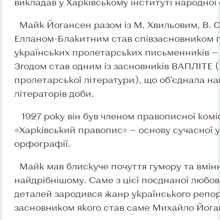
викладав у Харківському інституті народної 
Майк Йогансен разом із М. Хвильовим, В. 
Елланом-Блакитним став співзасновником п
українських пролетарських письменників — «
Згодом став одним із засновників ВАПЛІТЕ (
пролетарської літератури), що об’єднала н
літераторів доби.
1927 року він був членом правописної коміс
«Харківський правопис» — основу сучасної у
орфографії.
Майк мав блискуче почуття гумору та вмінн
найдрібнішому. Саме з цієї поєднаної любові
деталей зародився жанр українського репо
засновником якого став саме Михайло Йога