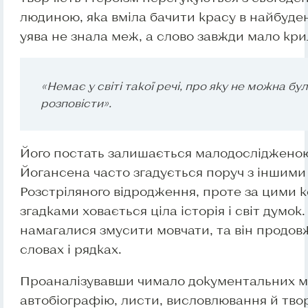
людиною, яка вміла бачити красу в найбуде
уява не знала меж, а слово завжди мало кри
«Немає у світі такої речі, про яку не можна бул
розповісти».
Його постать залишається малодослідженою
Йогансена часто згадується поруч з іншими
Розстріляного відродження, проте за цими 
згадками ховається ціла історія і світ думок
намагалися змусити мовчати, та він продовж
словах і рядках.
Проаналізувавши чимало документальних ма
автобіографію, листи, висловлювання й тво