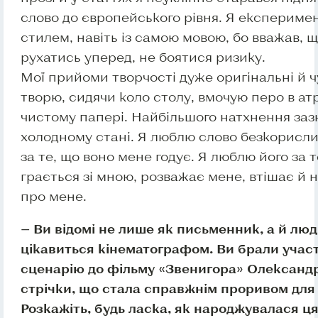
слово до європейського рівня. Я експериме
стилем, навіть із самою мовою, бо вважав, 
рухатись уперед, не боятися ризику.
Мої прийоми творчості дуже оригінальні й ч
творю, сидячи коло столу, вмочую перо в а
чистому папері. Найбільшого натхнення заз
холодному стані. Я люблю слово безкорисл
за те, що воно мене годує. Я люблю його за т
грається зі мною, розважає мене, втішає й н
про мене.
— Ви відомі не лише як письменник, а й люд
цікавиться кінематографом. Ви брали участ
сценарію до фільму «Звенигора» Олександ
стрічки, що стала справжнім проривом для 
Розкажіть, будь ласка, як народжувалася ця