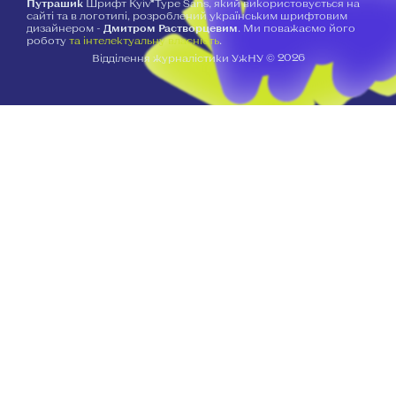
Путрашик
Шрифт Kyiv*Type Sans, який використовується на
сайті та в логотипі, розроблений українським шрифтовим
дизайнером -
Дмитром Растворцевим
. Ми поважаємо його
роботу
та інтелектуальну власність
.
2026
Відділення журналістики УжНУ ©