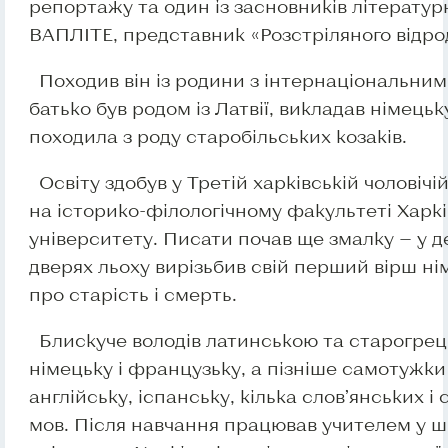
репортажу та один із засновників літератур
ВАПЛІТЕ, представник «Розстріляного відр
Походив він із родини з інтернаціональним
батько був родом із Латвії, викладав німецьк
походила з роду старобільських козаків.
Освіту здобув у Третій харківській чоловічій 
на історико-філологічному факультеті Харкі
університету. Писати почав ще змалку — у де
дверях льоху вирізьбив свій перший вірш н
про старість і смерть.
Блискуче володів латинською та старогрец
німецьку і французьку, а пізніше самотужк
англійську, іспанську, кілька слов’янських 
мов. Після навчання працював учителем у ш