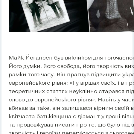
Майк Йогансен був викликом для тогочасног
Його думки, його свобода, його творчість вих
рамки того часу. Він прагнув підвищити укр
європейського рівня: «І у віршах своїх, і в проз
теоретичних статтях неуклінно старався пі
слово до європейського рівня». Навіть у час
вбивав за таке, він залишався вірним своїй в
квітчаста батьківщина є діамант у гроні віль
та продовжував писати про те, що було під 
творчість і героїзм перегукуються з сьогоден