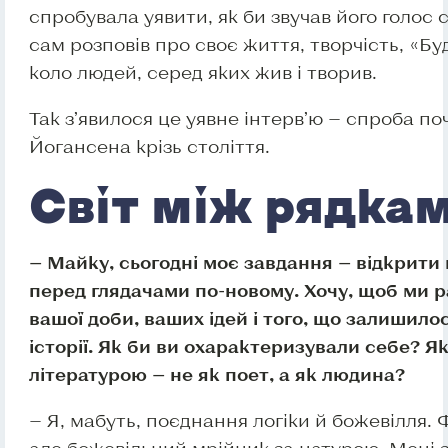
спробувала уявити, як би звучав його голос с
сам розповів про своє життя, творчість, «Бу
коло людей, серед яких жив і творив.
Так з’явилося це уявне інтерв’ю — спроба п
Йогансена крізь століття.
Світ між рядка
— Майку, сьогодні моє завдання — відкрити 
перед глядачами по-новому. Хочу, щоб ми 
вашої доби, ваших ідей і того, що залишило
історії. Як би ви охарактеризували себе? Я
літературою — не як поет, а як людина?
— Я, мабуть, поєднання логіки й божевілля. 