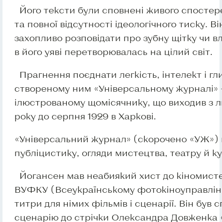
Його тексти були сповнені живого спостер
та повної відсутності ідеологічного тиску. Ві
захопливо розповідати про зубну щітку чи вл
в його уяві перетворювалась на цілий світ.
Прагнення поєднати легкість, інтелект і гли
створеному ним «Універсальному журналі»
ілюстрованому щомісячнику, що виходив з 
року до серпня 1929 в Харкові.
«Універсальний журнал» (скорочено «УЖ»)
публіцистику, огляди мистецтва, театру й к
Йогансен мав неабиякий хист до кіномист
ВУФКУ (Всеукраїнському фотокіноуправлінн
титри для німих фільмів і сценарії. Він був 
сценарію до стрічки Олександра Довженка 