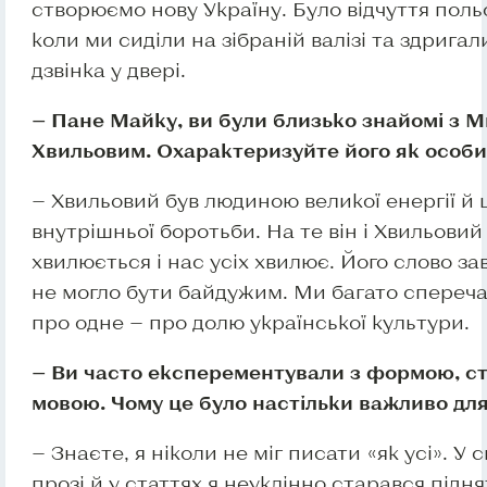
створюємо нову Україну. Було відчуття польот
коли ми сиділи на зібраній валізі та здригал
дзвінка у двері.
— Пане Майку, ви були близько знайомі з 
Хвильовим. Охарактеризуйте його як особис
— Хвильовий був людиною великої енергії й 
внутрішньої боротьби. На те він і Хвильови
хвилюється і нас усіх хвилює. Його слово за
не могло бути байдужим. Ми багато спереча
про одне — про долю української культури.
— Ви часто експерементували з формою, ст
мовою. Чому це було настільки важливо для
— Знаєте, я ніколи не міг писати «як усі». У с
прозі й у статтях я неуклінно старався підн