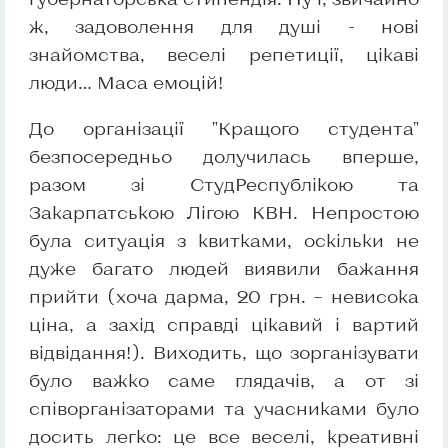
ж, задоволення для душі - нові
знайомства, веселі репетиції, цікаві
люди… Маса емоцій!
До організації "Кращого студента"
безпосередньо долучилась вперше,
разом зі СтудРеспублікою та
Закарпатською Лігою КВН. Непростою
була ситуація з квитками, оскільки не
дуже багато людей виявили бажання
прийти (хоча дарма, 20 грн. – невисока
ціна, а захід справді цікавий і вартий
відвідання!). Виходить, що зорганізувати
було важко саме глядачів, а от зі
співорганізаторами та учасниками було
досить легко: це все веселі, креативні