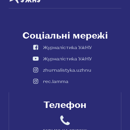
УЖНУ
Соціальні мережі
Журналістика УжНУ
Журналістика УжНУ
zhurnalistyka.uzhnu
rec.lamma
Телефон