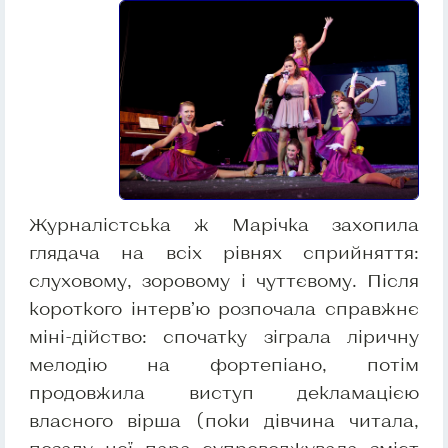
Журналістська ж Марічка захопила
глядача на всіх рівнях сприйняття:
слуховому, зоровому і чуттєвому. Після
короткого інтерв’ю розпочала справжнє
міні-дійство: спочатку зіграла ліричну
мелодію на фортепіано, потім
продовжила виступ декламацією
власного вірша (поки дівчина читала,