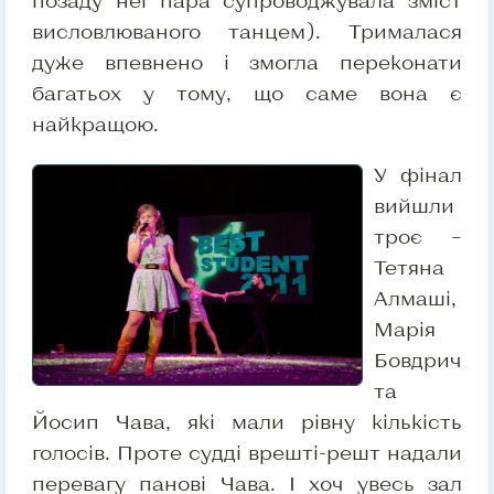
позаду неї пара супроводжувала зміст
висловлюваного танцем). Трималася
дуже впевнено і змогла переконати
багатьох у тому, що саме вона є
найкращою.
У фінал
вийшли
троє –
Тетяна
Алмаші,
Марія
Бовдрич
та
Йосип Чава, які мали рівну кількість
голосів. Проте судді врешті-решт надали
перевагу панові Чава. І хоч увесь зал