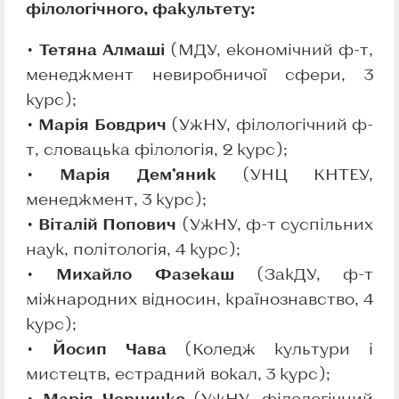
філологічного, факультету:
•
Тетяна Алмаші
(МДУ, економічний ф-т,
менеджмент невиробничої сфери, 3
курс);
•
Марія Бовдрич
(УжНУ, філологічний ф-
т, словацька філологія, 2 курс);
•
Марія Дем’яник
(УНЦ КНТЕУ,
менеджмент, 3 курс);
•
Віталій Попович
(УжНУ, ф-т суспільних
наук, політологія, 4 курс);
•
Михайло Фазекаш
(ЗакДУ, ф-т
міжнародних відносин, країнознавство, 4
курс);
•
Йосип Чава
(Коледж культури і
мистецтв, естрадний вокал, 3 курс);
•
Марія Черничко
(УжНУ, філологічний