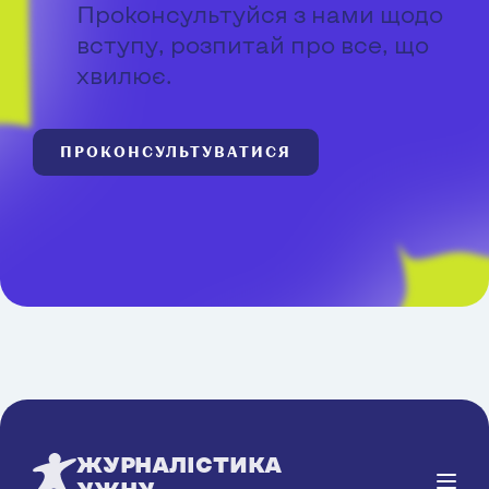
Проконсультуйся з нами щодо
вступу, розпитай про все, що
хвилює.
ПРОКОНСУЛЬТУВАТИСЯ
ЖУРНАЛІСТИКА