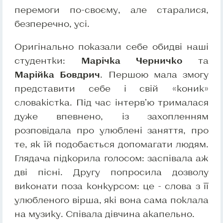
перемоги по-своєму, але старалися,
безперечно, усі.
Оригінально показали себе обидві наші
студентки:
Марічка Черничко
та
Марійка Бовдрич
. Першою мала змогу
представити себе і свій «коник»
словакістка. Під час інтерв’ю трималася
дуже впевнено, із захопленням
розповідала про улюблені заняття, про
те, як їй подобається допомагати людям.
Глядача підкорила голосом: заспівала аж
дві пісні. Другу попросила дозволу
виконати поза конкурсом: це - слова з її
улюбленого вірша, які вона сама поклала
на музику. Співала дівчина акапельно.