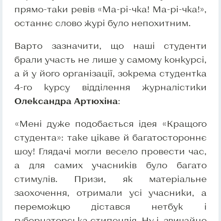
прямо-таки ревів «Ма-рі-чка! Ма-рі-чка!»,
останнє слово журі було непохитним.
Варто зазначити, що наші студенти
брали участь не лише у самому конкурсі,
а й у його організації, зокрема студентка
4-го курсу відділення журналістики
Олександра Артюхіна
:
«Мені дуже подобається ідея «Кращого
студента»: таке цікаве й багатостороннє
шоу! Глядачі могли весело провести час,
а для самих учасників було багато
стимулів. Призи, як матеріальне
заохочення, отримали усі учасники, а
переможцю дістався нетбук і
губернаторська стипендія. Ну і, звичайно