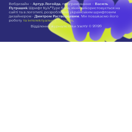
Вебдизайн –
Артур Логойда
, програмування –
Василь
Путрашик
Шрифт Kyiv*Type Sans, який використовується на
сайті та в логотипі, розроблений українським шрифтовим
дизайнером -
Дмитром Растворцевим
. Ми поважаємо його
роботу
та інтелектуальну власність
.
2026
Відділення журналістики УжНУ ©