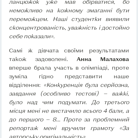
ланцюжок уже мав обірватися, бо
неможливо на кожному змаганні бути
переможцем. Наші студентки виявили
сконцентрованість, уважність і достойно
себе показали»
.
Самі ж дівчата своїми результатами
також задоволені.
Анна Малахова
вперше брала участь в олімпіаді, проте
зуміла гідно представити наше
відділення:
«Конкуренція була серйозна,
завдання (особливо тестові) — важкі,
було над чим подумати. До третього
місця мені не вистачило всього 4 бали, а
до першого — 8… Проте за проблемний
репортаж мені вручили грамоту «За
авторську оригінальність».