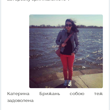
Катерина Брижань собою теж
задоволена