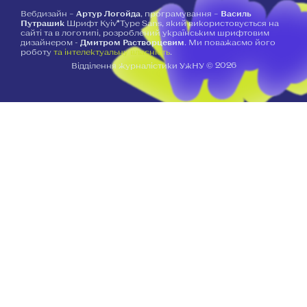
Вебдизайн –
Артур Логойда
, програмування –
Василь
Путрашик
Шрифт Kyiv*Type Sans, який використовується на
сайті та в логотипі, розроблений українським шрифтовим
дизайнером -
Дмитром Растворцевим
. Ми поважаємо його
роботу
та інтелектуальну власність
.
2026
Відділення журналістики УжНУ ©