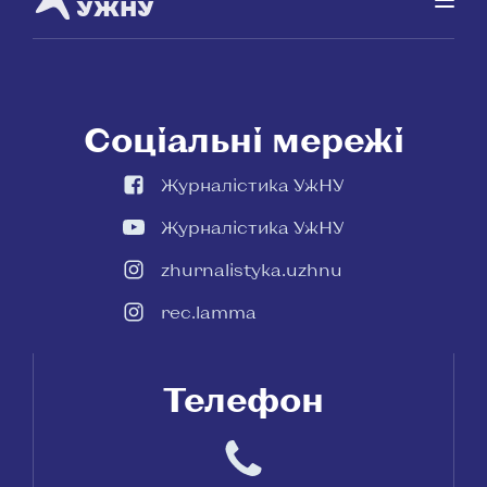
УЖНУ
Соціальні мережі
Журналістика УжНУ
Журналістика УжНУ
zhurnalistyka.uzhnu
rec.lamma
Телефон