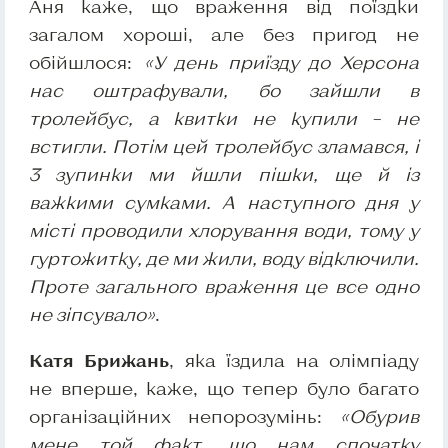
Аня каже, що враження від поїздки
загалом хороші, але без пригод не
обійшлося:
«У день приїзду до Херсона
нас оштрафували, бо зайшли в
тролейбус, а квитки не купили – не
встигли. Потім цей тролейбус зламався, і
3 зупинки ми йшли пішки, ще й із
важкими сумками. А наступного дня у
місті проводили хлорування води, тому у
гуртожитку, де ми жили, воду відключили.
Проте загального враження це все одно
не зіпсувало»
.
Катя Брижань
, яка їздила на олімпіаду
не вперше, каже, що тепер було багато
організаційних непорозумінь:
«Обурив
мене той факт, що нам спочатку