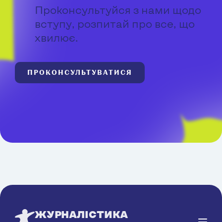
Проконсультуйся з нами щодо
вступу, розпитай про все, що
хвилює.
ПРОКОНСУЛЬТУВАТИСЯ
ЖУРНАЛІСТИКА