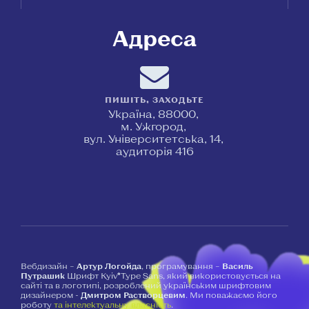
Адреса
ПИШІТЬ, ЗАХОДЬТЕ
Україна, 88000,
м. Ужгород,
вул. Університетська, 14,
аудиторія 416
Вебдизайн –
Артур Логойда
, програмування –
Василь
Путрашик
Шрифт Kyiv*Type Sans, який використовується на
сайті та в логотипі, розроблений українським шрифтовим
дизайнером -
Дмитром Растворцевим
. Ми поважаємо його
роботу
та інтелектуальну власність
.