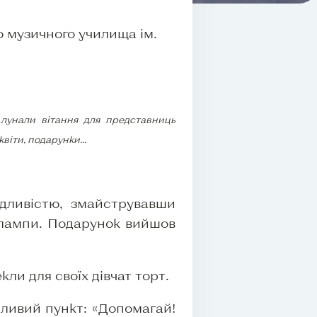
 музичного училища ім.
лунали вітання для представниць
віти, подарунки...
ідливістю, змайструвавши
и лампи. Подарунок вийшов
и для своїх дівчат торт.
жливий пункт: «Допомагай!