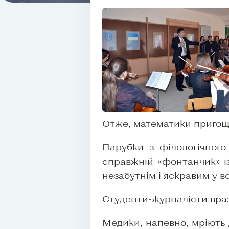
Отже, математики пригоща
Парубки з філологічного
справжній «фонтанчик» із
незабутнім і яскравим у в
Студенти-журналісти враз
Медики, напевно, мріють 