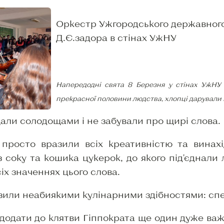
Оркестр Ужгородського державного
Д.Є.задора в стінах УжНУ
Напередодні свята 8 Березня у стінах УжНУ 
прекрасної половини людства, хлопці дарували к
ли солодощами і не забували про щирі слова.
 просто вразили всіх креативністю та винах
 соку та кошика цукерок, до якого під'єднал
сіх значеннях цього слова.
или неабиякими кулінарними здібностями: спекл
додати до клятви Гіппократа ще один дуже ва