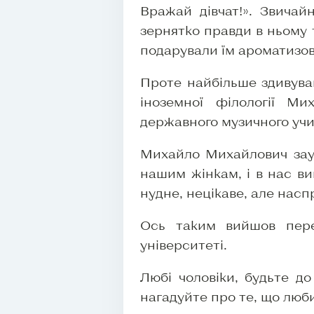
Вражай дівчат!». Звичай
зернятко правди в ньому 
подарували їм ароматизова
Проте найбільше здивува
іноземної філології М
державного музичного учи
Михайло Михайлович заув
нашим жінкам, і в нас ви
нудне, нецікаве, але насп
Ось таким вийшов пере
університеті.
Любі чоловіки, будьте д
нагадуйте про те, що люб