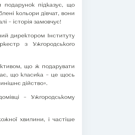
и подарунок підказує, що
лені кольори дівчат, вони
і – історія замовчує!
ний директором Інституту
ркестр з Ужгородського
ективом, що ж подарувати
має, що класика – це щось
нинішнє дійство».
омівці – Ужгородському
ожної хвилини, і частіше