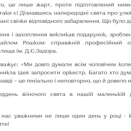
но, це лише жарт, проте підготовлений ним
таки є! Дізнавшись напередодні свята про улюб
ні свічки відповідного забарвлення. Що було дал
ння і захоплення викликав подарунок, зробле
ихайлом Рошком: справжній професійний о
лища ім. Д.Є.Задора.
ажує: «Ми довго думали всім чоловічим кол
никла ідея запросити оркестр. Багато хто ду
равді – це геніально і неповторно, що й довело 
ддень жіночого свята в нашій маленькій д
о нас уважними не лише один день у році - к
ите!