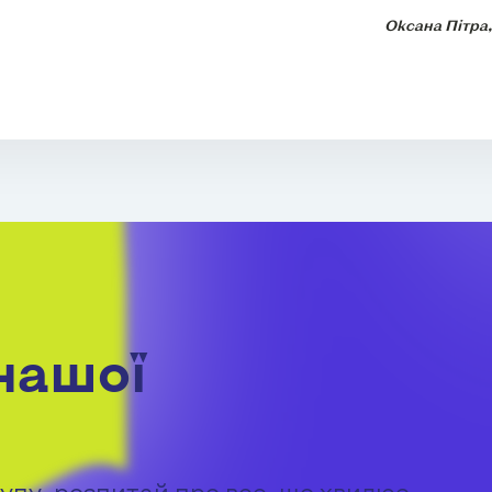
Оксана Пітра
нашої
упу, розпитай про все, що хвилює.