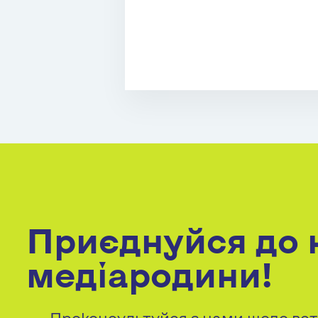
Приєднуйся до 
медіародини!
Проконсультуйся з нами щодо вст