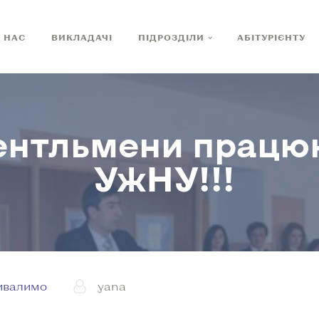
 НАС
ВИКЛАДАЧІ
ПІДРОЗДІЛИ
АБІТУРІЄНТУ
нтльмени працюют
УжНУ!!!
ивалимо
yana