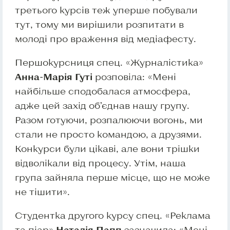
третього курсів теж уперше побували
тут, тому ми вирішили розпитати в
молоді про враження від медіафесту.
Першокурсниця спец. «Журналістика»
Анна-Марія Гуті
розповіла: «Мені
найбільше сподобалася атмосфера,
адже цей захід об’єднав нашу групу.
Разом готуючи, розпалюючи вогонь, ми
стали не просто командою, а друзями.
Конкурси були цікаві, але вони трішки
відволікали від процесу. Утім, наша
група зайняла перше місце, що не може
не тішити».
Студентка другого курсу спец. «Реклама
та піар»
Наталія Папп
зазначила: «Мені