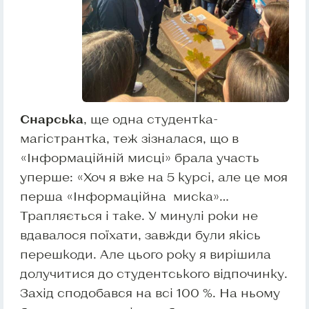
Снарська
, ще одна студентка-
магістрантка, теж зізналася, що в
«Інформаційній мисці» брала участь
уперше: «Хоч я вже на 5 курсі, але це моя
перша «Інформаційна миска»…
Трапляється і таке. У минулі роки не
вдавалося поїхати, завжди були якісь
перешкоди. Але цього року я вирішила
долучитися до студентського відпочинку.
Захід сподобався на всі 100 %. На ньому