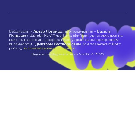
Вебдизайн –
Артур Логойда
, програмування –
Василь
Путрашик
Шрифт Kyiv*Type Sans, який використовується на
сайті та в логотипі, розроблений українським шрифтовим
дизайнером -
Дмитром Растворцевим
. Ми поважаємо його
роботу
та інтелектуальну власність
.
2026
Відділення журналістики УжНУ ©