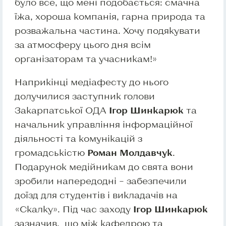
було все, що мені подобається: смачна
їжа, хороша компанія, гарна природа та
розважальна частина. Хочу подякувати
за атмосферу цього дня всім
організаторам та учасникам!»
Наприкінці медіафесту до нього
долучилися заступник голови
Закарпатської ОДА
Ігор Шинкарюк
та
начальник управління інформаційної
діяльності та комунікацій з
громадськістю
Роман Молдавчук
.
Подарунок медійникам до свята вони
зробили напередодні – забезпечили
доїзд для студентів і викладачів на
«Скалку». Під час заходу
Ігор Шинкарюк
зазначив, що між кафедрою та