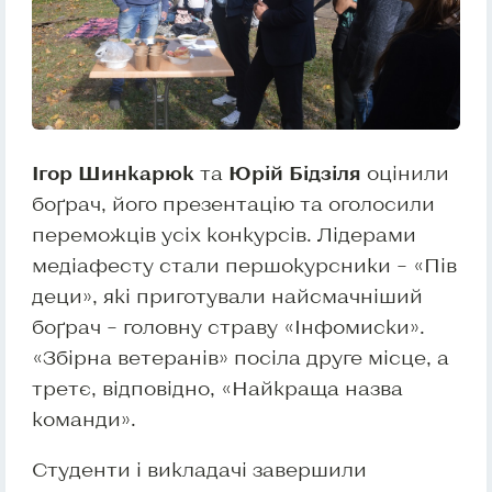
Ігор Шинкарюк
та
Юрій Бідзіля
оцінили
боґрач, його презентацію та оголосили
переможців усіх конкурсів. Лідерами
медіафесту стали першокурсники – «Пів
деци», які приготували найсмачніший
боґрач – головну страву «Інфомиски».
«Збірна ветеранів» посіла друге місце, а
третє, відповідно, «Найкраща назва
команди».
Студенти і викладачі завершили