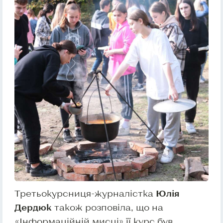
Третьокурсниця-журналістка
Юлія
Дердюк
також розповіла, що на
«Інформаційній мисці» її курс був