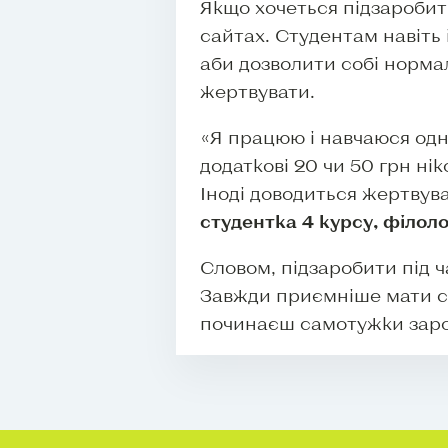
Якщо хочеться підзаробит
сайтах. Студентам навіть 
аби дозволити собі нормал
жертвувати.
«Я працюю і навчаюся одн
додаткові 20 чи 50 грн н
Іноді доводиться жертвув
студентка 4 курсу, філол
Словом, підзаробити під ч
Завжди приємніше мати св
починаєш самотужки зароб