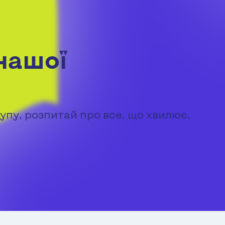
нашої
упу, розпитай про все, що хвилює.