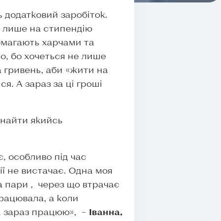
 додатковий заробіток.
у лише на стипендію
омагають харчами та
ло, бо хочеться не лише
а гривень, аби «жити на
я. А зараз за ці гроші
знайти якийсь
, особливо під час
ії не вистачає. Одна моя
 пари , через що втрачає
працювала, а коли
, зараз працюю», –
Іванна,