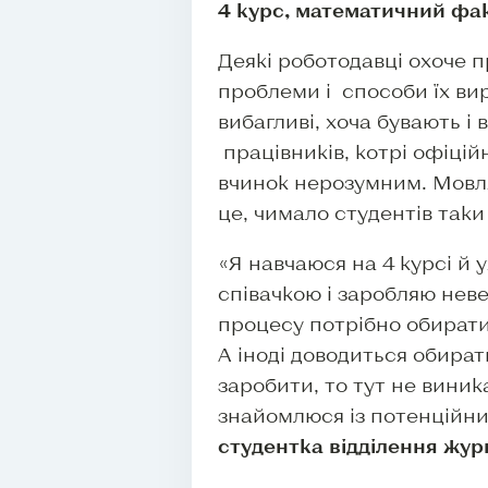
4 курс, математичний фак
Деякі роботодавці охоче 
проблеми і способи їх ви
вибагливі, хоча бувають і 
працівників, котрі офіцій
вчинок нерозумним. Мовляв
це, чимало студентів так
«Я навчаюся на 4 курсі й
співачкою і заробляю неве
процесу потрібно обирати 
А іноді доводиться обират
заробити, то тут не виник
знайомлюся із потенційни
студентка відділення жур