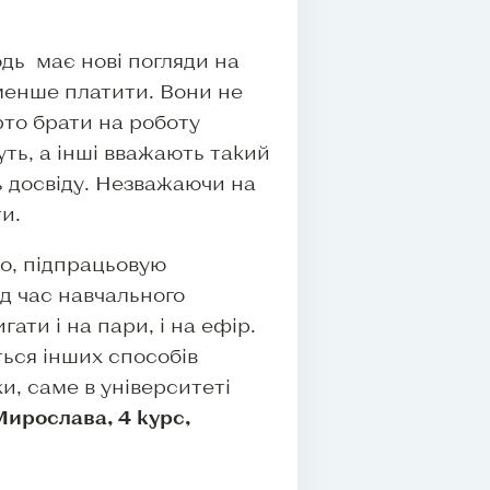
дь має нові погляди на
 менше платити. Вони не
арто брати на роботу
уть, а інші вважають такий
ь досвіду. Незважаючи на
и.
іо, підпрацьовую
ід час навчального
ати і на пари, і на ефір.
ться інших способів
и, саме в університеті
Мирослава, 4 курс,