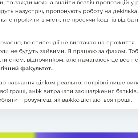
и, то зажди можна знайти безліч пропозицій у р
ідуть назустріч, пропонують роботу на декілька 
ьно прожити в місті, не просячи коштів від бат
очасно, бо стипендії не вистачає на прожиття. 
іколи не будуть зайвими. Я працюю за фахом. Т
ати сном, відпочинком, але намагаюся це все п
огічний факультет.
ас навчання цілком реально, потрібні лише сила
ої гроші, аніж витрачати заощадження батьків.
ляти – розумієш, як важко дістаються гроші.