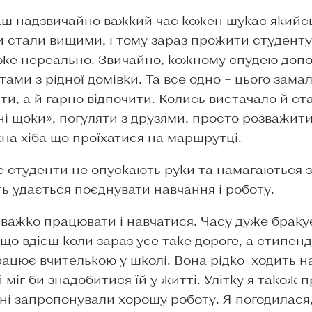
аш надзвичайно важкий час кожен шукає якийсь
и стали вищими, і тому зараз прожити студент
же нереально. Звичайно, кожному спудею доп
тами з рідної домівки. Та все одно – цього зама
сти, а й гарно відпочити. Колись вистачало й ст
ні щоки», погуляти з друзями, просто розважитис
на хіба що проїхатися на маршрутці.
ле студенти не опускають руки та намагаються 
ть удається поєднувати навчання і роботу.
важко працювати і навчатися. Часу дуже бракує
що вдієш коли зараз усе таке дороге, а стипенд
ацює вчителькою у школі. Вона рідко ходить на
 міг би знадобитися їй у житті. Улітку я також 
ні запропонували хорошу роботу. Я погодилася