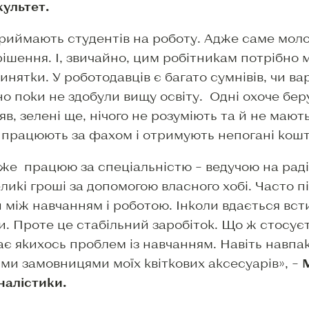
ультет.
приймають студентів на роботу. Адже саме моло
рішення. І, звичайно, цим робітникам потрібно
винятки. У роботодавців є багато сумнівів, чи в
но поки не здобули вищу освіту. Одні охоче бер
, зелені ще, нічого не розуміють та й не мают
и працюють за фахом і отримують непогані кошт
 уже працюю за спеціальністю – ведучою на рад
ликі гроші за допомогою власного хобі. Часто п
між навчанням і роботою. Інколи вдається встиг
и. Проте це стабільний заробіток. Що ж стосує
ає якихось проблем із навчанням. Навіть навпак
ми замовницями моїх квіткових аксесуарів», –
налістики.