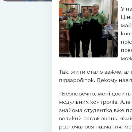
У н
Цін
май
кош
пої
пов
мож
Так, жити стало важче, а
підзаробіток. Декому наві
«Безперечно, мені досить 
модульних контролів. Але 
знайома студентка вже пр
великий багаж знань, який
розпочалося навчання, ме