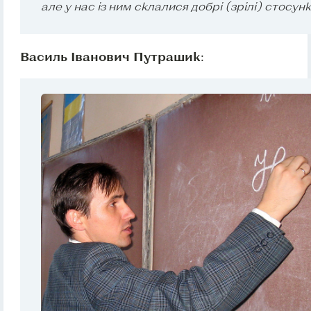
але у нас із ним склалися добрі (зрілі) стосунк
Василь Іванович Путрашик
: