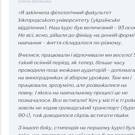
Галина Шумицька
«Я закінчила філологічний факультет
Ужгородського університету (українське
відділення). Наш курс був величезний – 93 осо
Не всі, ясно, дійшли до фінішу на денній формі
навчання – життя складалося по-різному.
Вчилися, працювали і відпочивали ми весело! 
такий осінній період, як тепер, більше часу
проводили поза межами аудиторій – допомаг
на виноградниках зі збором урожаю. Там ми і
працювали, зрозуміло, але розважалися на
повну. І якось на навчальному процесі це не
позначалося. Все встигали! Хоч у місті в ті рок
зовсім не ходив громадський транспорт (буре
90-і), тож доводилося скрізь встигати пішки.
З іншого боку, стипендія на першому курсі бул
така, що, пригадую, за неї можна було полетіти