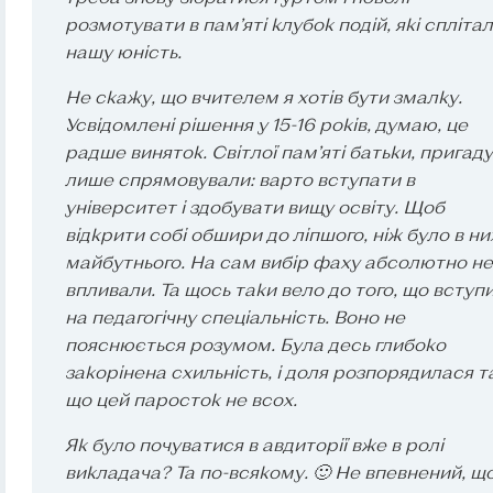
розмотувати в пам’яті клубок подій, які спліта
нашу юність.
Не скажу, що вчителем я хотів бути змалку.
Усвідомлені рішення у 15-16 років, думаю, це
радше виняток. Світлої пам’яті батьки, пригад
лише спрямовували: варто вступати в
університет і здобувати вищу освіту. Щоб
відкрити собі обшири до ліпшого, ніж було в ни
майбутнього. На сам вибір фаху абсолютно не
впливали. Та щось таки вело до того, що вступ
на педагогічну спеціальність. Воно не
пояснюється розумом. Була десь глибоко
закорінена схильність, і доля розпорядилася т
що цей паросток не всох.
Як було почуватися в авдиторії вже в ролі
викладача? Та по-всякому. 🙂 Не впевнений, щ