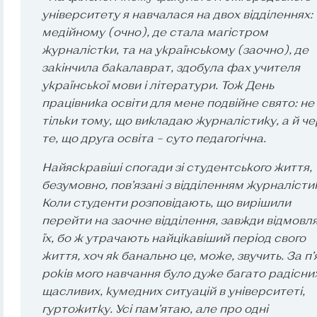
університету я навчалася на двох відділеннях:
медійному (очно), де стала магістром
журналістки, та на українському (заочно), де
закінчила бакалаврат, здобула фах учителя
української мови і літератури. Тож День
працівника освіти для мене подвійне свято: не
тільки тому, що викладаю журналістику, а й ч
те, що друга освіта – суто педагогічна.
Найяскравіші спогади зі студентського життя,
безумовно, пов’язані з відділенням журналісти
Коли студенти розповідають, що вирішили
перейти на заочне відділення, завжди відмовл
їх, бо ж утрачають найцікавіший період свого
життя, хоч як банально це, може, звучить. За п’
років мого навчання було дуже багато радісни
щасливих, кумедних ситуацій в університеті,
гуртожитку. Усі пам’ятаю, але про одні