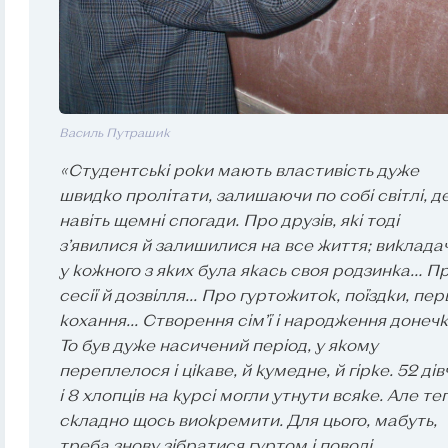
Василь Путрашик
«Студентські роки мають властивість дуже
швидко пролітати, залишаючи по собі світлі, д
навіть щемні спогади. Про друзів, які тоді
з’явилися й залишилися на все життя; викладач
у кожного з яких була якась своя родзинка… П
сесії й дозвілля... Про гуртожиток, поїздки, пе
кохання... Створення сім’ї і народження донечк
То був дуже насичений період, у якому
переплелося і цікаве, й кумедне, й гірке. 52 дів
і 8 хлопців на курсі могли утнути всяке. Але те
складно щось виокремити. Для цього, мабуть,
треба знову зібратися гуртом і поволі