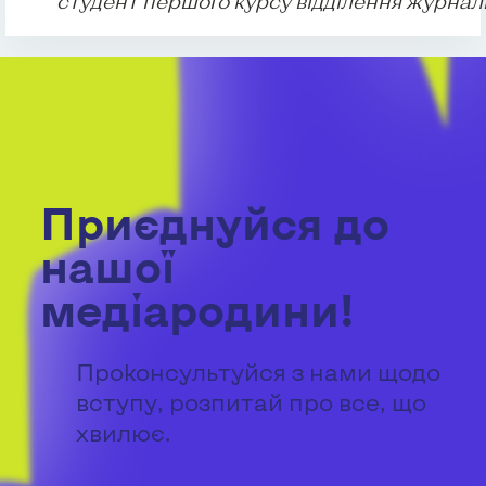
студент першого курсу відділення журнал
Приєднуйся до
нашої
медіародини!
Проконсультуйся з нами щодо
вступу, розпитай про все, що
хвилює.