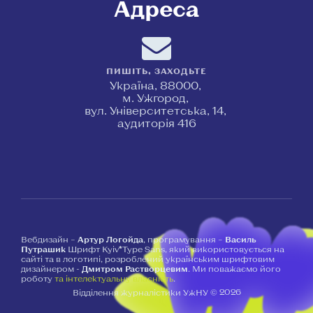
Адреса
ПИШІТЬ, ЗАХОДЬТЕ
Україна, 88000,
м. Ужгород,
вул. Університетська, 14,
аудиторія 416
Вебдизайн –
Артур Логойда
, програмування –
Василь
Путрашик
Шрифт Kyiv*Type Sans, який використовується на
сайті та в логотипі, розроблений українським шрифтовим
дизайнером -
Дмитром Растворцевим
. Ми поважаємо його
роботу
та інтелектуальну власність
.
2026
Відділення журналістики УжНУ ©