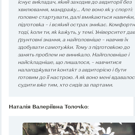
існує викладач, який заходив до авдиторії без
хвилювання, мандражу... Але воно як у спорті:
головне стартувати, далі вмикаються навички,
підготовка – і всякий острах зникає. Комфорт
тоді, коли ти, як кажуть, у темі. Університет да
ґрунтовні знання, а найголовніше – навчив їх
здобувати самотужки. Тому з підготовкою до
занять проблем не виникало. Найголовніше і
найскладніше, що лишалося, – навчитися
налагоджувати контакт з авдиторією і бути
готовим до її настрою. А як воно мені вдавалос
судити вже тим, хто сидів за партами.
Наталія Валеріївна Толочко
: