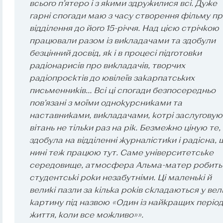
всього п’ятеро і з якими здружилися всі. Дуже
гарні спогади маю з часу створення фільму п
відділення до його 15-річчя. Над цією стрічкою
працювали разом із викладачами та здобули
безцінний досвід, як і в процесі підготовки
радіонарисів про викладачів, творчих
радіопроєктів до ювілеїв закарпатських
письменників… Всі ці спогади безпосередньо
пов’язані з моїми однокурсниками та
наставниками, викладачами, котрі заслуговую
вітань не тільки раз на рік. Безмежно ціную те,
здобула на відділенні журналістики і радісна, 
нині теж працюю тут. Саме університетське
середовище, атмосфера Альма-матер робить
студентські роки незабутніми. Ці маленькі й
великі пазли за кілька років складаються у вел
картину під назвою «Один із найкращих період
життя, коли все можливо»».