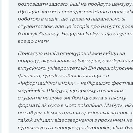
розповідати задовго, інші не пройдуть цензуру.
Ще одна частина спогадів пов’язана з практик
роботою в медіа, що тривало паралельно зі
студентством, але це історія про набуття досв
й пошук балансу. Недарма кажуть, що студент
все до снаги.
Пригадую наші з однокурсниками виїзди на
природу, відзначення «екватора», святкування
випускного, університетські Дні першокурсник
філолога, однак особливі спогади – з
«Інформаційної миски» – найкращого фестив
медійників. Шкодую, що декому з сучасних
студентів не дуже знайомі ці свята в такому
форматі, як було в мого покоління. Мабуть, нік
не забуду, як ми готували оригінальні вітання, 
також знімали відеозвернення з проханням не
відраховувати хлопців-однокурсників, яких бу