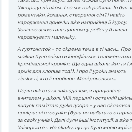
Ужгорода літаком. І це ми теж робили. То був ч
романтики, кохання, створення сім’ї і навіть
народження донечки вже наприкінці 5 курсу.
Успішно захистила дипломну роботу й пішла
народжувати маленьку.
А гуртожиток – то окрема тема в ті часи… Про
можна було знімати кінофільми з елементами
кримінальної хроніки. Ще одна школа життя (як
армія для хлопців тоді). І про її уроки знають
тільки ті, хто її пройшов. Мені довелося…
Перш ніж стати викладачем, я працювала
вчителем у школі. Мій перший і останній шкіл
випуск пам’ятаю дуже добре – у нас склалися
прекрасні стосунки (була не набагато старш
за своїх учнів). Далі були інші інституції, а вже 
Університет. Не скажу, що це було моєю мрією