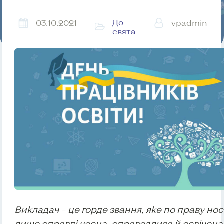
До
03.10.2021
vpadmin
свята
Викладач – це горде звання, яке по праву но
лише справді чесна, справедлива й освічена