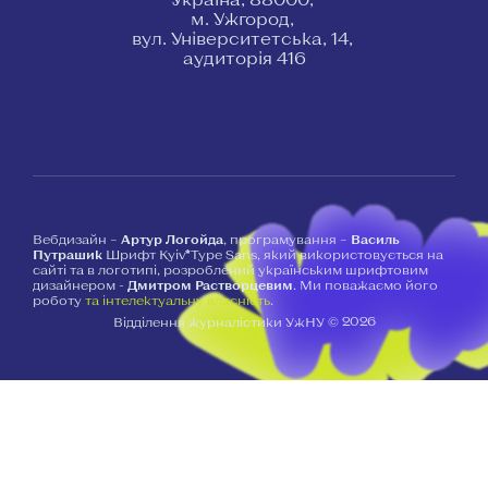
м. Ужгород,
вул. Університетська, 14,
аудиторія 416
Вебдизайн –
Артур Логойда
, програмування –
Василь
Путрашик
Шрифт Kyiv*Type Sans, який використовується на
сайті та в логотипі, розроблений українським шрифтовим
дизайнером -
Дмитром Растворцевим
. Ми поважаємо його
роботу
та інтелектуальну власність
.
2026
Відділення журналістики УжНУ ©