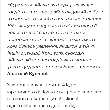
«
Одягаючи військову форму, відчуваю
гордість за те, що зробив свідомий вибір, і
в разі чого готовий захищати своїх рідних.
Військову справу знати важливо хоча б
через те, що коли до вас завітають
непрохані гості з "війною", то матимете
хоча б якесь уявлення, як діяти в тій чи
іншій ситуації. Крім того, сьогодні
військовій справі приділяють чимало
уваги, це досить престижно
»
, – говорить
Анатолій Кундрик
.
Хлопець навчається на 4 курсі
юридичного факультету і розповідає, що
вступив на кафедру військової
підготовки задовго до початку