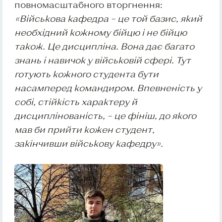
повномасштабного вторгнення:
«
Військова кафедра – це той базис, який
необхідний кожному бійцю і не бійцю
також. Це дисципліна. Вона дає багато
знань і навичок у військовій сфері. Тут
готують кожного студента бути
насамперед командиром. Впевненість у
собі, стійкість характеру й
дисциплінованість, – це фініш, до якого
мав би прийти кожен студент,
закінчивши військову кафедру
».