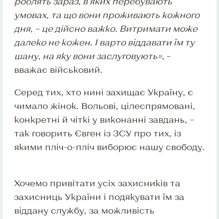
роблять зараз, в яких перебувають
умовах, та що вони проживають кожного
дня, – це дійсно важко. Витримати може
далеко не кожен. І варто віддавати їм ту
шану, на яку вони заслуговують»,
–
вважає військовий.
Серед тих, хто нині захищає Україну, є
чимало жінок. Вольові, цілеспрямовані,
конкретні й чіткі у виконанні завдань, –
так говорить Євген із ЗСУ про тих, із
якими пліч-о-пліч виборює нашу свободу.
Хочемо привітати усіх захисників та
захисниць України і подякувати їм за
віддану службу, за можливість