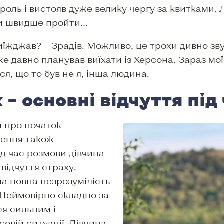
ль і вистояв дуже велику чергу за квитками. Л
и швидше пройти...
иїжджав? – Зрадів. Можливо, це трохи дивно зв
е давно планував виїхати із Херсона. Зараз мої
ся, що то був не я, інша людина.
 – основні відчуття під
ї про початок
нення також
д час розмови дівчина
 відчуття страху.
ула повна незрозумілість
 Неймовірно складно за
я сильним і
овій ситуації. Дівчина