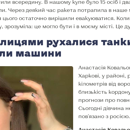
или всередину. В нашому купе було 15 осіб і д
ли. Через деякий час ракета потрапила в наше 
я цього остаточно вирішили евакуюватися. Коли
 зрозуміла: це могло бути і в моєму місті. Це
лицями рухалися танки
али машини
Анастасія Ковальо
Харкові, у районі,
кілометрів від во
близькість кордону
прогнози про пов
Сьогодні дівчина 
пов'язано з росією.
Анастасія Ковальо