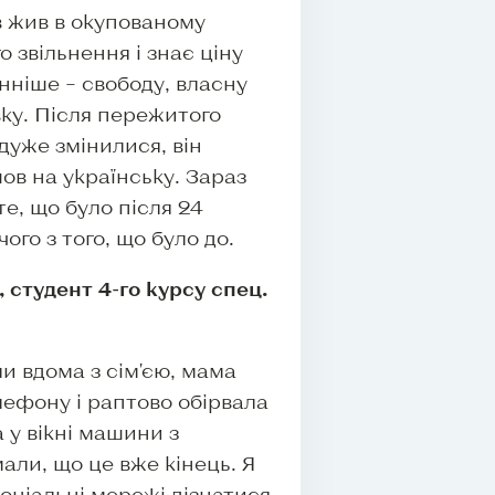
 жив в окупованому
о звільнення і знає ціну
нніше – свободу, власну
вку. Після пережитого
дуже змінилися, він
ов на українську. Зараз
те, що було після 24
чого з того, що було до.
студент 4-го курсу спец.
ли вдома з сім'єю, мама
лефону і раптово обірвала
а у вікні машини з
али, що це вже кінець. Я
оціальні мережі дізнатися