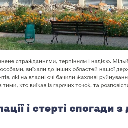
внене стражданнями, терпінням і надією. Мільй
собами, виїхали до інших областей нашої дер
ів, які на власні очі бачили жахливі руйнуванн
тими, хто виїхав із гарячих точок, та розповіст
ації і стерті спогади з