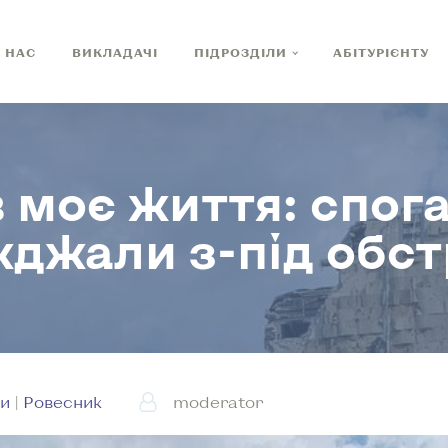
 НАС
ВИКЛАДАЧІ
ПІДРОЗДІЛИ
АБІТУРІЄНТУ
 моє життя: спога
жджали з-під обст
и
|
Ровесник
moderator