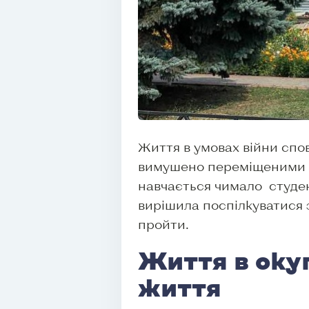
Життя в умовах війни спо
вимушено переміщеними о
навчається чимало студент
вирішила поспілкуватися з 
пройти.
Життя в окуп
життя