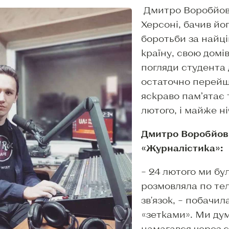
Дмитро Воробйов
Херсоні, бачив йог
боротьби за найці
країну, свою домі
погляди студента 
остаточно перейш
яскраво пам’ятає 
лютого, і майже ні
Дмитро Воробйов, 
«Журналістика»:
– 24 лютого ми бу
розмовляла по те
зв'язок, – побачил
«зетками». Ми дум
намагався через с