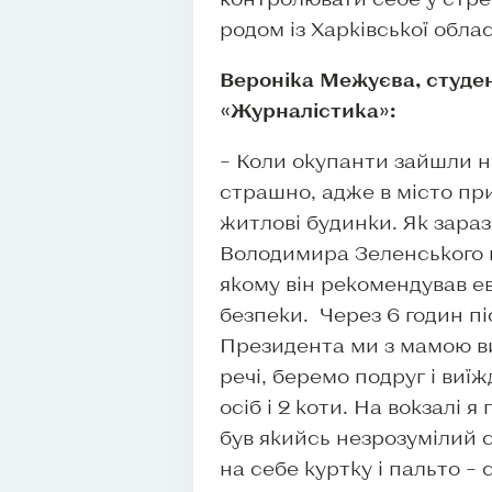
родом із Харківської облас
Вероніка Межуєва, студен
«Журналістика»:
– Коли окупанти зайшли н
страшно, адже в місто пр
житлові будинки. Як зараз
Володимира Зеленського н
якому він рекомендував е
безпеки. Через 6 годин п
Президента ми з мамою в
речі, беремо подруг і виї
осіб і 2 коти. На вокзалі 
був якийсь незрозумілий с
на себе куртку і пальто – 