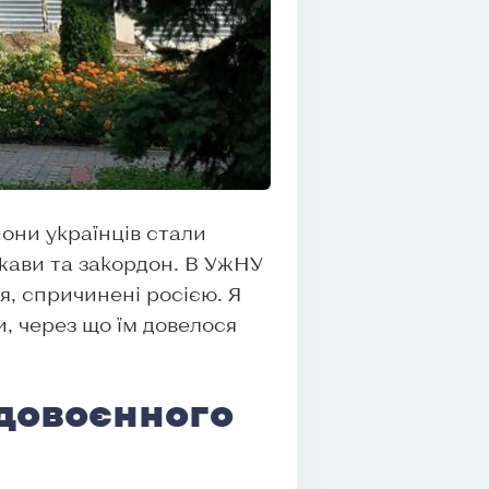
они українців стали
жави та закордон. В УжНУ
я, спричинені росією. Я
и, через що їм довелося
 довоєнного