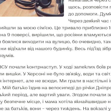
щось, розповісти 
до допомоги. Дум
Через деякий час 
рийшли за моєю сім’єю. Це тривало приблизно 1
 на 9 поверсі, вирішили, що росіяни вламуються
 боялися виходити на вулицю, бо очевидно, там
и відїхали від нашого будинку. Весь під'їзд зіб
озумів.
ЗСУ почали контрнаступ. У ході запеклих боїв 
 вишки. У Херсоні не було зв'язку, води та світ
я інтернет, але не всюди. Ми грали в настільні 
. Мій батько їздив на велосипеді до річки Дніпро
ький період, але вартий уваги. Згодом почали з
 у безпечне місце, і мама хотіла якнайшвидше н
е за батьків, вони – через тиждень. На вокзалі у