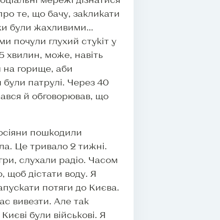
про те, що бачу, закликати
ки були жахливими…
ми почули глухий стукіт у
5 хвилин, може, навіть
 на горище, аби
 були патрулі. Через 40
рався й обговорював, що
росіяни пошкодили
ла. Це тривало 2 тижні.
ігри, слухали радіо. Часом
, щоб дістати воду. Я
апускати потяги до Києва.
ас вивезти. Але так
 Києві були військові. Я