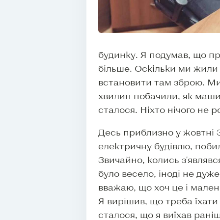
будинку. Я подумав, що п
більше. Оскільки ми жили
встановити там зброю. Ми
хвилин побачили, як машин
сталося. Ніхто нічого не р
Десь приблизно у жовтні 
електричну будівлю, побили
Звичайно, колись з'являвс
було весело, іноді не дуже
вважаю, що хоч це і мален
Я вирішив, що треба їхати
сталося, що я виїхав раніш