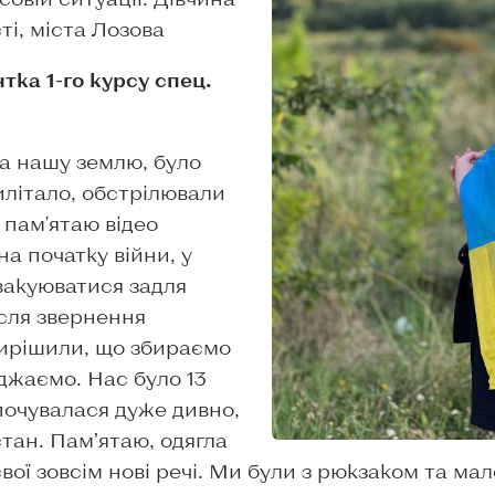
ті, міста Лозова
тка 1-го курсу спец.
а нашу землю, було
илітало, обстрілювали
 пам'ятаю відео
а початку війни, у
вакуюватися задля
ісля звернення
ирішили, що збираємо
жджаємо. Нас було 13
я почувалася дуже дивно,
тан. Пам’ятаю, одягла
свої зовсім нові речі. Ми були з рюкзаком та ма