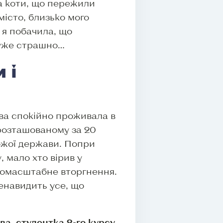
ва коти, що пережили
місто, близько мого
 я побачила, що
 дуже страшно…
 і
ва спокійно проживала в
 розташованому за 20
рожої держави. Попри
, мало хто вірив у
номасштабне вторгнення.
ненавидить усе, що
ва, студентка 2-го курсу