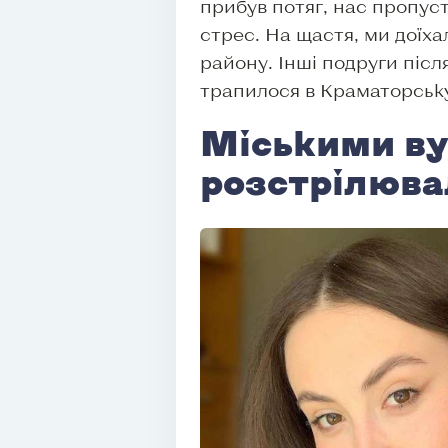
прибув потяг, нас пропуст
стрес. На щастя, ми доїха
району. Інші подруги післ
трапилося в Краматорську,
Міськими ву
розстрілюв