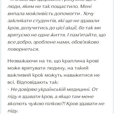
люди, яким не так пощастило. Мені
випала можливість допомогти . Хочу
закликати студентів, які ще не здавали
кров, долучитись до цієї акції, бо так ми
врятуємо не одне життя. І пам’ятайте, що
все добро, зроблене нами, обов’язково
повернеться.
Незважаючи на те, що краплина крові
може врятувати людину, на такий
важливий крок можуть наважитися не
всі. Відповідають так:
-
Не довіряю українській медицині. От
піду я здавати кров, а якщо там мене
вколють чужою голкою?! Кров здавати не
піду.