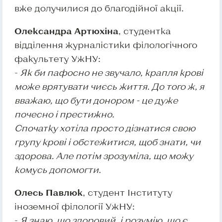
вже долучилися до благодійної акції.
Олександра Артюхіна
, студентка
відділення журналістики філологічного
факультету УжНУ:
-
Як би пафосно не звучало, крапля крові
може врятувати чиєсь життя. До того ж, я
вважаю, що бути донором - це дуже
почесно і престижно.
Спочатку хотіла просто дізнатися свою
групу крові і обстежитися, щоб знати, чи
здорова. Але потім зрозуміла, що можу
комусь допомогти.
Олесь Павлюк
, студент Інституту
іноземної філології УжНУ:
-
Я знаю, що здоровий, і розумію, що є