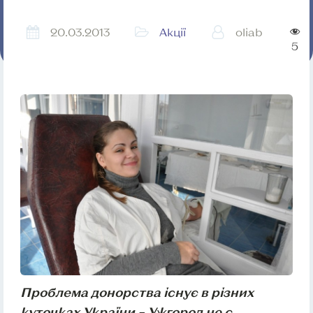
20.03.2013
Акції
oliab
5
Проблема донорства існує в різних
куточках України – Ужгород не є