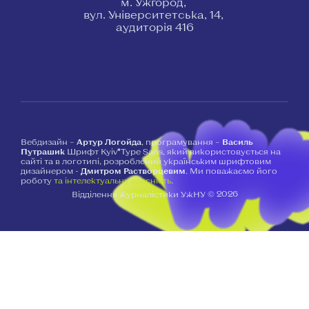
м. Ужгород,
вул. Університетська, 14,
аудиторія 416
Вебдизайн –
Артур Логойда
, програмування –
Василь
Путрашик
Шрифт Kyiv*Type Sans, який використовується на
сайті та в логотипі, розроблений українським шрифтовим
дизайнером -
Дмитром Растворцевим
. Ми поважаємо його
роботу
та інтелектуальну власність
.
2026
Відділення журналістики УжНУ ©