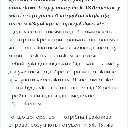
винятком. Тому у понеділок, 18 березня, у
місті стартувала благодійна акція під
гаслом «Здай кров - врятуй життя!».
Щодня сотні, тисячі людей помирають
від втрати крові при травмах, операціях і
часто сподіватися їм на чиюсь допомогу
марно. Тож цього тижня всі охочі –
небайдужі до людських бід – мають змогу
долучитися до доброї справи і, можливо,
врятувати чиєсь життя. Донором може
стати будь-яка людина віком від 18 років,
пройшовши відповідне медичне
обстеження.
Те, що донорство – потрібна і важлива
справа, розуміють і студенти УжНУ, які