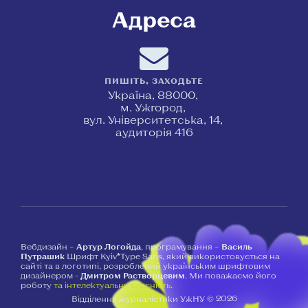
Адреса
ПИШІТЬ, ЗАХОДЬТЕ
Україна, 88000,
м. Ужгород,
вул. Університетська, 14,
аудиторія 416
Вебдизайн –
Артур Логойда
, програмування –
Василь
Путрашик
Шрифт Kyiv*Type Sans, який використовується на
сайті та в логотипі, розроблений українським шрифтовим
дизайнером -
Дмитром Растворцевим
. Ми поважаємо його
роботу
та інтелектуальну власність
.
2026
Відділення журналістики УжНУ ©