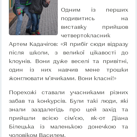
Одним із перших
подивитись на
виставку прийшов
четвертокласник
Артем Кадачігов: «Я прибіг сюди відразу
після школи, з великої цікавості до
клоунів. Вони дуже веселі та привітні,
один із них навчив мене трошки
жонглювати м’ячиками. Вони класні!»
Порехожі ставали учасниками різних
забав та конкурсів. Були такі люди, які
знали заздалегідь про цей захід та
прийшли всією сім’єю, як-от Діана
Білецька із маленькою донечкою та
чоловіком Василем.