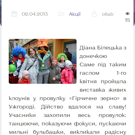
02.04.2013
Акції
oliab
15
Діана Білецька з
донечкою
Саме під таким
гаслом 1-го
квітня пройшла
виставка живих
клоунів у провулку «Гірчичне зерно» в
Ужгороді. Дійство вдалося на славу!
Учасники захопили весь провулок:
танцюючи, показуючи фокуси, пускаючи
мильні бульбашки, викликали радісну