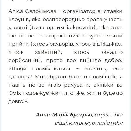
Аліса Євдокімова – організатор виставки
клоунів, яка безпосередньо брала участь
у святі (була одним із клоунів), сказала,
що не всі із запрошених клоунів змогли
прийти (хтось захворів, хтось від’їжджає,
хтось зайнятий, хтось занадто
серйозний), проте все вийшло добре:
«Люди посміхаються – значить, все
вдалося! Ми зібрали багато посмішок, я
навіть не встигаю рахувати, скільки їх.
Сміх подовжує життя, отже, жити будемо
довго!».
Анна-Марія Кустрьо
, студентка
відділення журналістики