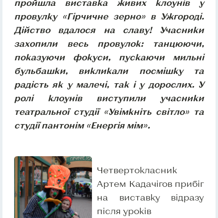
пройшла виставка живих клоунів у
провулку «Гірчичне зерно» в Ужгороді.
Дійство вдалося на славу! Учасники
захопили весь провулок: танцюючи,
показуючи фокуси, пускаючи мильні
бульбашки, викликали посмішку та
радість як у малечі, так і у дорослих. У
ролі клоунів виступили учасники
театральної студії «Увімкніть світло» та
студії пантонім «Енергія мім».
Четвертокласник
Артем Кадачігов прибіг
на виставку відразу
після уроків