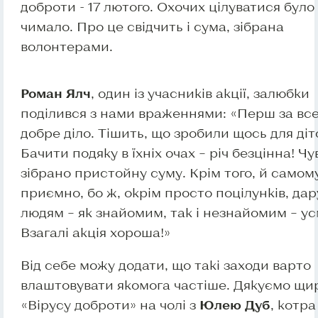
доброти - 17 лютого. Охочих цілуватися було
чимало. Про це свідчить і сума, зібрана
волонтерами.
Роман Ялч
, один із учасників акції, залюбки
поділився з нами враженнями: «Перш за все
добре діло. Тішить, що зробили щось для діт
Бачити подяку в їхніх очах – річ безцінна! Чу
зібрано пристойну суму. Крім того, й самом
приємно, бо ж, окрім просто поцілунків, да
людям – як знайомим, так і незнайомим – ус
Взагалі акція хороша!»
Від себе можу додати, що такі заходи варто
влаштовувати якомога частіше. Дякуємо щи
«Вірусу доброти» на чолі з
Юлею Дуб
, котра