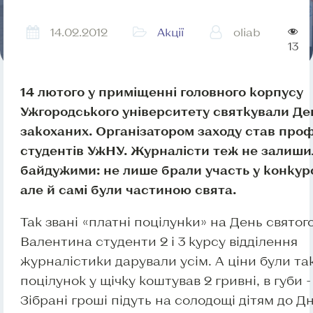
14.02.2012
Акції
oliab
13
14 лютого у приміщенні головного корпусу
Ужгородського університету святкували Де
закоханих. Організатором заходу став про
студентів УжНУ. Журналісти теж не залиш
байдужими: не лише брали участь у конкур
але й самі були частиною свята.
Так звані «платні поцілунки» на День святог
Валентина студенти 2 і 3 курсу відділення
журналістики дарували усім. А ціни були так
поцілунок у щічку коштував 2 гривні, в губи - 
Зібрані гроші підуть на солодощі дітям до Д