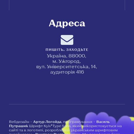
Адреса
ПИШІТЬ, ЗАХОДЬТЕ
Україна, 88000,
м. Ужгород,
вул. Університетська, 14,
аудиторія 416
Вебдизайн –
Артур Логойда
, програмування –
Василь
Путрашик
Шрифт Kyiv*Type Sans, який використовується на
сайті та в логотипі, розроблений українським шрифтовим