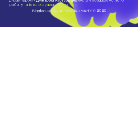
дизайнером -
Дмитром Растворцевим
. Ми поважаємо його
роботу
та інтелектуальну власність
.
2026
Відділення журналістики УжНУ ©