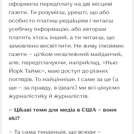
оформила передплату на дві місцеві
газети. Ти розумієш, урешті, що або
особисто платиш редакціям і читаєш
усебічну інформацію, або авторам
платить хтось інший, а ти читаєш, що
замовлено висвітлити. Не живу ілюзіями:
газети — цілком незалежний майданчик,
але, передплачуючи, наприклад, «Нью-
Йорк Таймс», маю доступ до різних
поглядів. То найцінніше. І саме за це (а
ще — за правду, в ідеалі) ми всі цінуємо
журналістику й журналістів.
— Цікаві теми для медіа в США — вони
які?
— Та сама тенденція, що всюди —