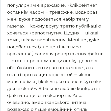
популярним є вражаюче, «клікбейтне»,
останнім часом — тривожне. Воднораз
мені дуже подобається набір тем у
газетах — кожну другу-третю публікацію
хочеться «репостнути». Щодня — цікаві
теми, цікаве висвітлення. Мені не дуже
подобається (але це тільки моє
враження!) засилля репортажних фактів
— статті про аномальну спеку, де хтось
обов’язково «витирає піт із чола», а в
статті про вакцинацію дітей — якесь
маля на ім’я Джек «гірко плаче в куточку
для ін’єкцій». Я більше люблю конкретні
факти та цитати експертів. Але,
очевидно, американського читача
розважає більше емоційний стиль