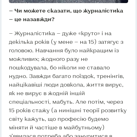
— Чи можете сказати, що журналістика
— це назавжди?
— Журналістика — дуже «круто» і на
декілька років (у мене — на 15) затягує з
головою. Навчання було найкращим із
можливих; жодного разу не
пошкодувала, бо ніколи не ставало
нудно. Завжди багато поїздок, тренінгів,
найцікавіші люди довкола, життя вирує,
як не вирує в жодній іншій
спеціальності, мабуть. Але потім, через
15 років стажу (а нинішні теорії розвитку
світу кажуть, що професію будемо
міняти й частіше в майбутньому)
з’явилася потреба або зануритися в