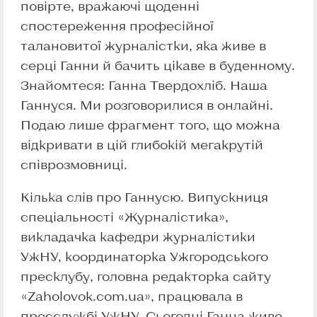
повірте, вражаючі щоденні
спостереження професійної
талановитої журналістки, яка живе в
серці Ганни й бачить цікаве в буденному.
Знайомтеся: Ганна Твердохліб. Наша
Ганнуся. Ми розговорилися в онлайні.
Подаю лише фрагмент того, що можна
відкривати в цій глибокій мегакрутій
співрозмовниці.
Кілька слів про Ганнусю. Випускниця
спеціальності «Журналістика»,
викладачка кафедри журналістики
УжНУ, координаторка Ужгородського
пресклубу, головна редакторка сайту
«Zaholovok.com.ua», працювала в
пресслужбі УжНУ. Сьогодні Ганна живе,