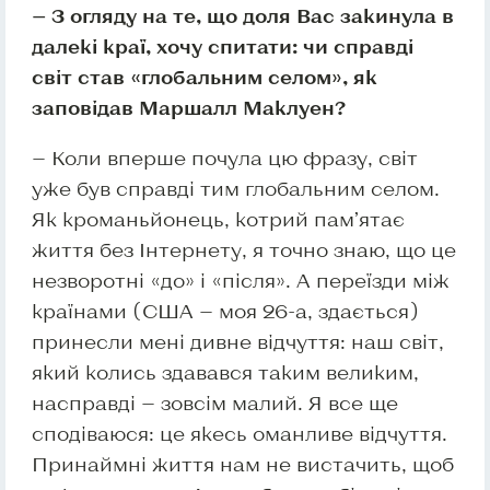
— З огляду на те, що доля Вас закинула в
далекі краї, хочу спитати: чи справді
світ став «глобальним селом», як
заповідав Маршалл Маклуен?
— Коли вперше почула цю фразу, світ
уже був справді тим глобальним селом.
Як кроманьйонець, котрий пам’ятає
життя без Інтернету, я точно знаю, що це
незворотні «до» і «після». А переїзди між
країнами (США — моя 26-а, здається)
принесли мені дивне відчуття: наш світ,
який колись здавався таким великим,
насправді — зовсім малий. Я все ще
сподіваюся: це якесь оманливе відчуття.
Принаймні життя нам не вистачить, щоб