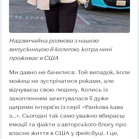
Надзвичайна розмова з нашою
випускницею й колегою, котра нині
проживає в США
Ми давно не бачилися. Той випадок, коли
можеш не зустрічатися роками, але
відчуваєш свою людину. Колись із
захопленням зачитувалася її дуже
щирими інтерв’ю із серії «Ранкова кава
з…». Сьогодні так само уважно вбираєш
емоції та факти з авторського блогу про
власне життя в США у фейсбуці. І це,