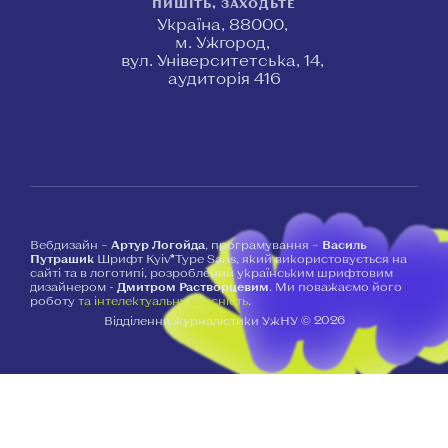
ПИШІТЬ, ЗАХОДЬТЕ
Україна, 88000,
м. Ужгород,
вул. Університетська, 14,
аудиторія 416
Вебдизайн –
Артур Логойда
, програмування –
Василь
Путрашик
Шрифт Kyiv*Type Sans, який використовується на
сайті та в логотипі, розроблений українським шрифтовим
дизайнером -
Дмитром Растворцевим
. Ми поважаємо його
роботу
та інтелектуальну власність
.
2026
Відділення журналістики УжНУ ©