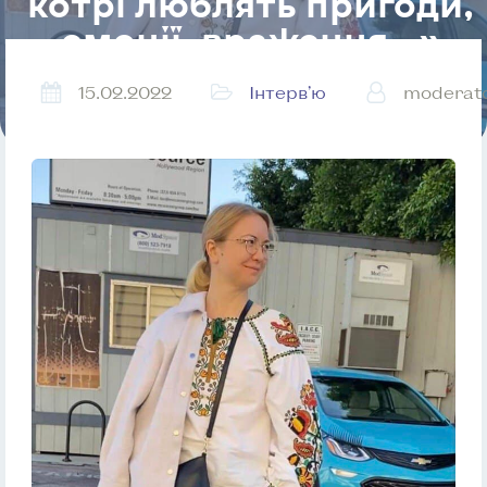
котрі люблять пригоди,
емоції, враження…»
15.02.2022
Інтерв’ю
moderat