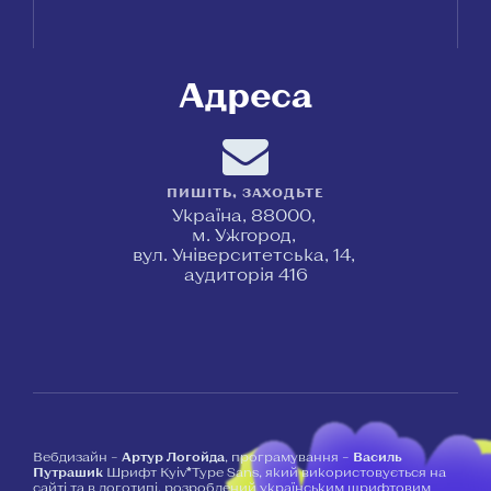
Адреса
ПИШІТЬ, ЗАХОДЬТЕ
Україна, 88000,
м. Ужгород,
вул. Університетська, 14,
аудиторія 416
Вебдизайн –
Артур Логойда
, програмування –
Василь
Путрашик
Шрифт Kyiv*Type Sans, який використовується на
сайті та в логотипі, розроблений українським шрифтовим