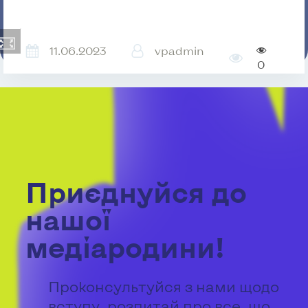
11.06.2023
vpadmin
0
Приєднуйся до
нашої
медіародини!
Проконсультуйся з нами щодо
вступу, розпитай про все, що